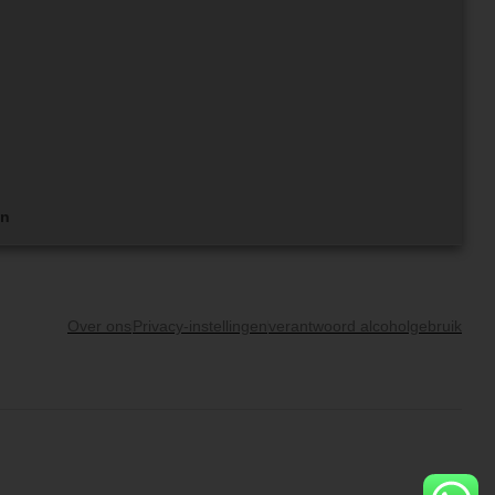
en
Over ons
Privacy-instellingen
verantwoord alcoholgebruik