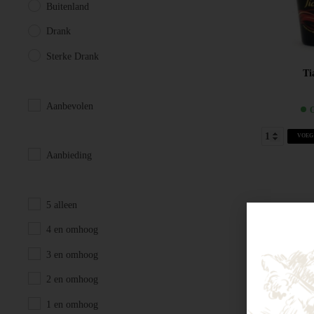
Buitenland
Drank
Sterke Drank
Ti
Aanbevolen
O
VOEG
Aanbieding
5 alleen
4 en omhoog
3 en omhoog
2 en omhoog
1 en omhoog