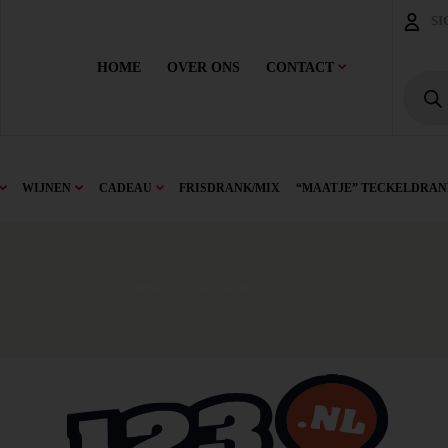
SI
HOME
OVER ONS
CONTACT
WIJNEN
CADEAU
FRISDRANK/MIX
“MAATJE” TECKELDRAN
Home
/ Product Alcohol % / 15,95