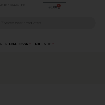
GN IN / REGISTER
0
€
0,00
K
STERKE DRANK
123FEESTJE