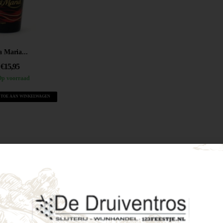
a Maria...
€
15,95
p voorraad
 TOE AAN WINKELWAGEN