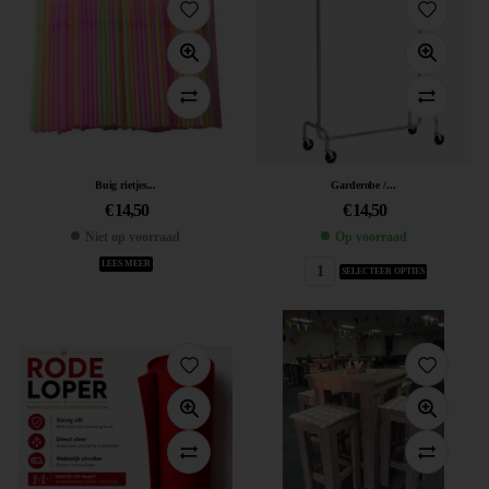
Buig rietjes...
Garderobe /...
€
14,50
€
14,50
Niet op voorraad
Op voorraad
LEES MEER
SELECTEER OPTIES