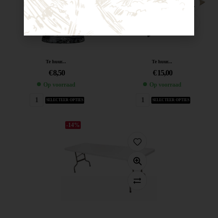
Te huur...
Te huur...
€
8,50
€
15,00
Op voorraad
Op voorraad
SELECTEER OPTIES
SELECTEER OPTIES
-14%