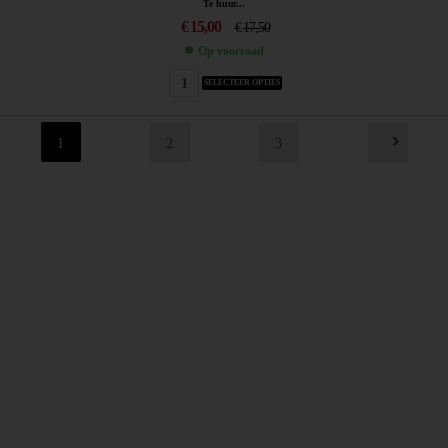
Te huur...
€
15,00
€
17,50
Op voorraad
SELECTEER OPTIES
1
2
3