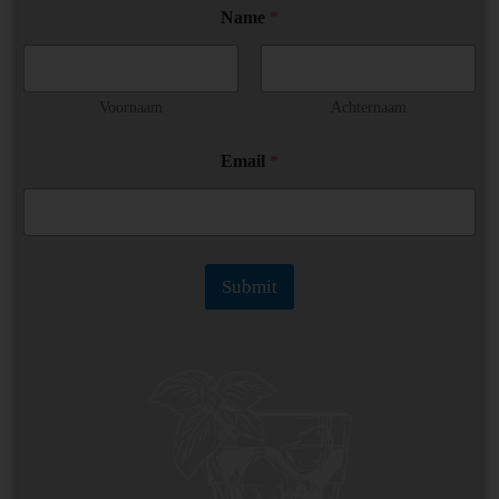
*
Name
*
N
a
m
e
*
Voornaam
Achternaam
Email
*
Submit