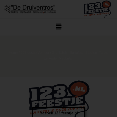
Home
/
123feestje/Verhuur
/ Sta Tafels, Bartafels, Stoelen, Tafels
En Ander Meubulair
Bezoek 123 feestje.nl