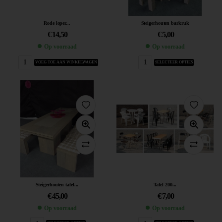
Rode loper...
Steigerhouten barkruk
€
14,50
€
5,00
Op voorraad
Op voorraad
VOEG TOE AAN WINKELWAGEN
SELECTEER OPTIES
Steigerhouten tafel...
Tafel 200...
€
45,00
€
7,00
Op voorraad
Op voorraad