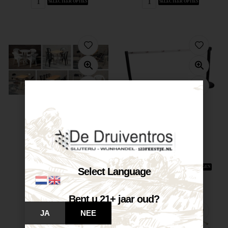
SELECTEER OPTIES
SELECTEER OPTIES
Tafel 90...
Te huur...
€
3,50
€
4,50
Op voorraad
Op voorraad
SELECTEER OPTIES
VOEG TOE AAN WINKELWAGEN
Select Language
Bent u 21+ jaar oud?
JA
NEE