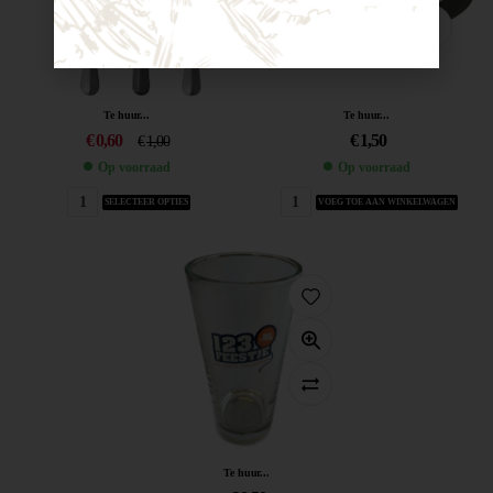
Te huur...
Te huur...
€
0,60
€
1,50
€
1,00
Op voorraad
Op voorraad
SELECTEER OPTIES
VOEG TOE AAN WINKELWAGEN
Te huur...