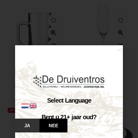
Te huur...
Te huur...
€
8,50
€
12,25
Op voorraad
Op voorraad
SELECTEER OPTIES
SELECTEER OPTIES
Select Language
-40%
Bent u 21+ jaar oud?
JA
NEE