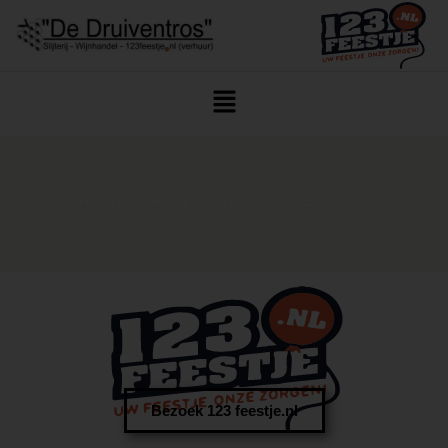
Home
/
123feestje/Verhuur
/ Glaswerk En Servies
Bezoek 123 feestje.nl