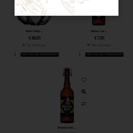
Baba Yada...
Baken van...
€
48,95
€
7,95
Op voorraad
Op voorraad
VOEG TOE AAN WINKELWAGEN
VOEG TOE AAN WINKELWAGEN
Blonde snol...