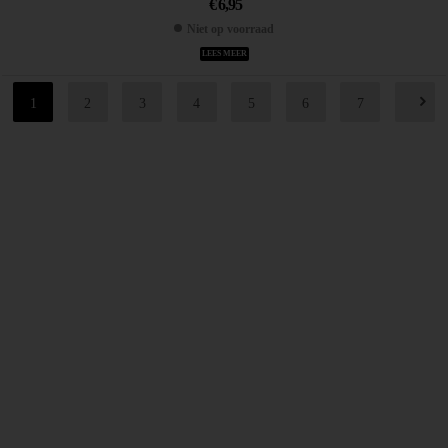
€
6,95
Niet op voorraad
LEES MEER
1
2
3
4
5
6
7