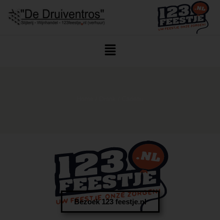
Home
/
Drank
/ Cadeau
Bezoek 123 feestje.nl