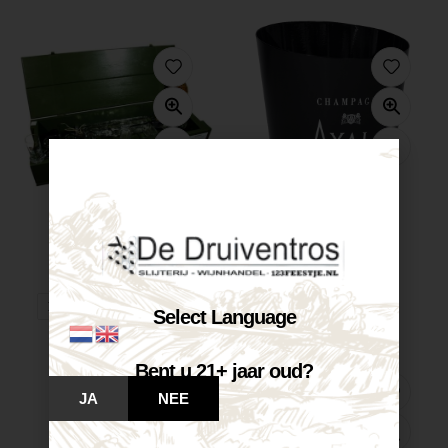
Army Kalashnikov...
Ayala Champagne...
Niet op voorraad
€
137,95
LEES MEER
Op voorraad
VOEG TOE AAN WINKELWAGEN
Select Language
Bent u 21+ jaar oud?
JA
NEE