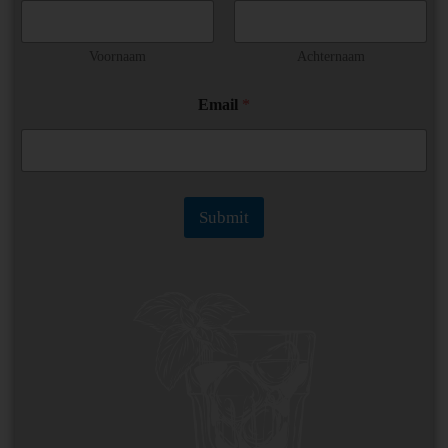
m
a
i
Voornaam
Achternaam
l
Email
*
Submit