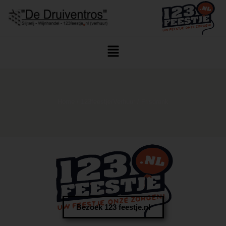
Home
/
123feestje/Verhuur
/ Frisdrank
Bezoek 123 feestje.nl