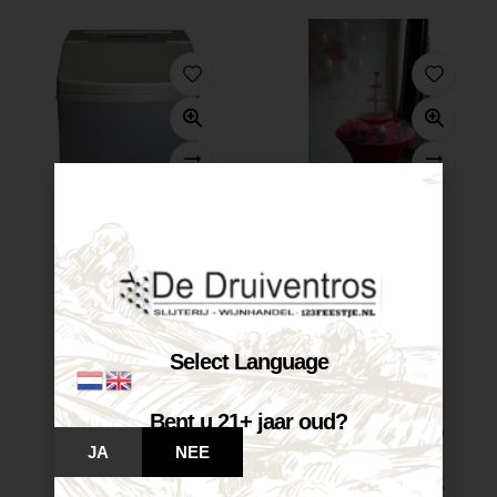
Te huur...
Te huur...
€
20,00
€
25,00
Op voorraad
Op voorraad
SELECTEER OPTIES
SELECTEER OPTIES
Select Language
Bent u 21+ jaar oud?
JA
NEE