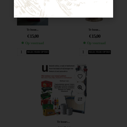
Te huur...
Te huur...
€
15,00
€
15,00
Op voorraad
Op voorraad
SELECTEER OPTIES
SELECTEER OPTIES
Te huur:...