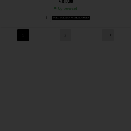
€
817,00
Op voorraad
VOEG TOE AAN WINKELWAGEN
1
2