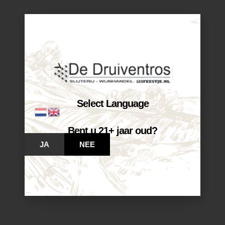
Select Language
Bent u 21+ jaar oud?
JA
NEE