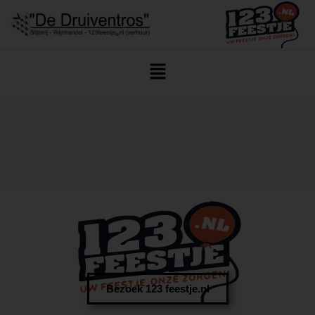
Home
/ Product Alcohol % / 19,5%
Bezoek 123 feestje.nl