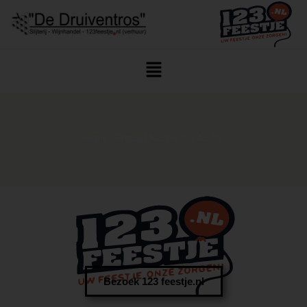
Home
/ Product Alcohol % / 41,7%
Bezoek 123 feestje.nl