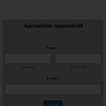
Aanmelden nieuwsbrief
E
Name
*
m
a
i
l
*
Voornaam
Achternaam
E
m
Email
*
a
i
l
Submit