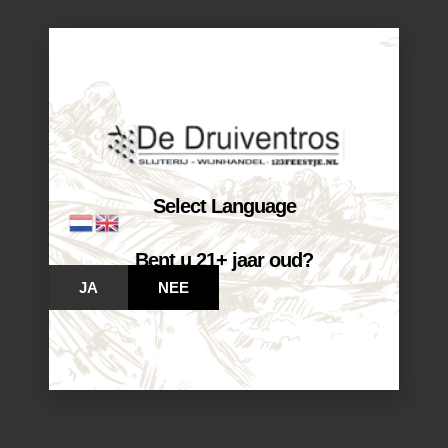
Select Language
Bent u 21+ jaar oud?
JA
NEE