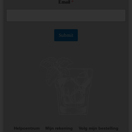
Email
*
l
E
m
a
i
l
Submit
Helpcentrum
Mijn rekening
Volg mijn bestelling