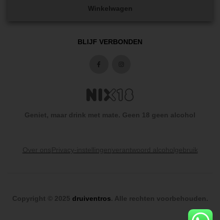
Winkelwagen
BLIJF VERBONDEN
Geniet, maar drink met mate. Geen 18 geen alcohol
Over ons
Privacy-instellingen
verantwoord alcoholgebruik
Copyright © 2025
druiventros
. Alle rechten voorbehouden.