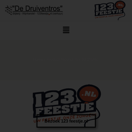
Home
/ Product Alcohol % / 50,1%Alc.
Bezoek 123 feestje.nl