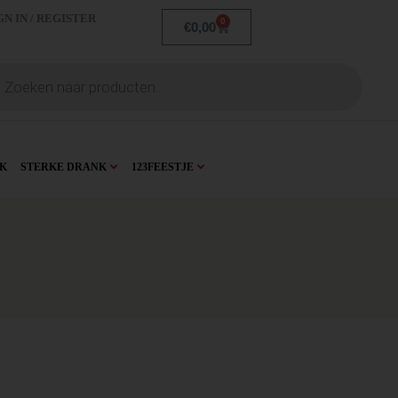
GN IN / REGISTER
0
€
0,00
K
STERKE DRANK
123FEESTJE