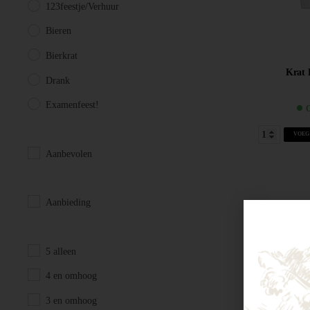
123feestje/Verhuur
Bieren
Bierkrat
Krat 
Drank
Examenfeest!
O
VOEG
Aanbevolen
Aanbieding
5 alleen
4 en omhoog
3 en omhoog