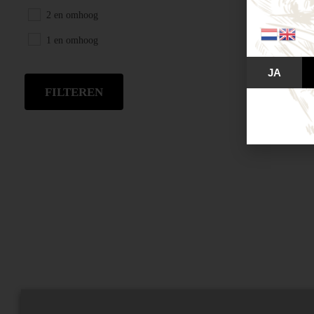
2 en omhoog
1 en omhoog
JA
FILTEREN