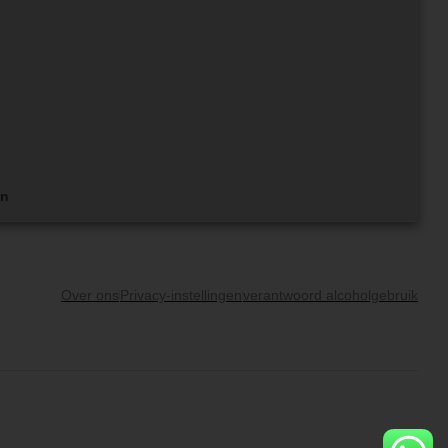
en
Over ons
Privacy-instellingen
verantwoord alcoholgebruik