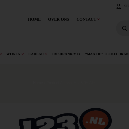
SI
HOME
OVER ONS
CONTACT
WIJNEN
CADEAU
FRISDRANK/MIX
“MAATJE” TECKELDRAN
Home
/ Product Alcohol % / 5,9%Alc.