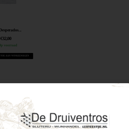
Desperados...
€
32,00
p voorraad
 TOE AAN WINKELWAGEN