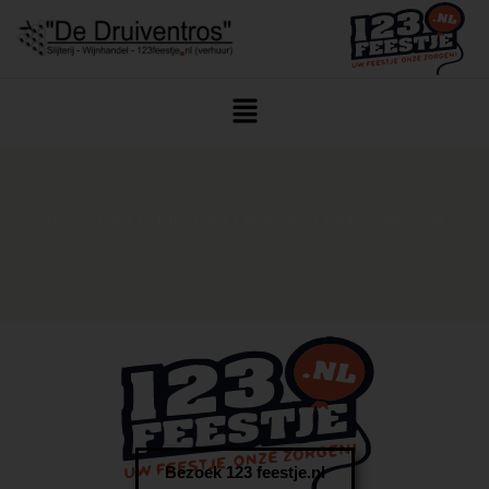
Home
/
Drank
/
Sterke Drank
/
Buitenland
/ Amaro Montenegro
70cl
Bezoek 123 feestje.nl