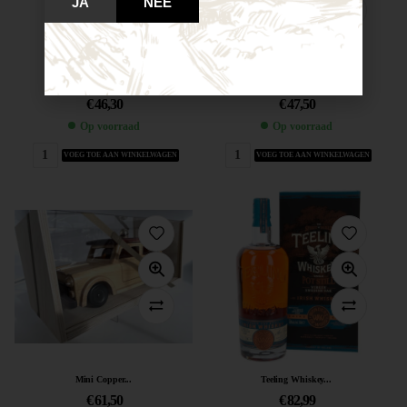
JA
NEE
Teeling Whiskey...
Teeling Whiskey...
€
46,30
€
47,50
Op voorraad
Op voorraad
VOEG TOE AAN WINKELWAGEN
VOEG TOE AAN WINKELWAGEN
Mini Copper...
Teeling Whiskey...
€
61,50
€
82,99