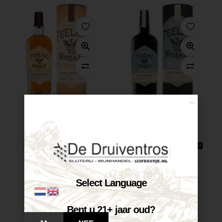
Teeling Single...
Teeling Whiskey...
€
36,50
€
43,60
Op voorraad
Op voorraad
VOEG TOE AAN WINKELWAGEN
VOEG TOE AAN WINKELWAGEN
Select Language
Bent u 21+ jaar oud?