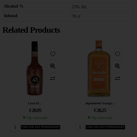
Alcohol %
23% Alc.
Inhoud
70 cl
Related Products
Licor 43...
Jägermeister Orange...
€
20,95
€
28,25
Op voorraad
Op voorraad
VOEG TOE AAN WINKELWAGEN
VOEG TOE AAN WINKELWAGEN