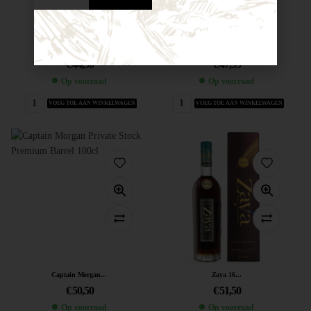
Don Papa...
El Supremo...
€
44,50
€
47,95
Op voorraad
Op voorraad
VOEG TOE AAN WINKELWAGEN
VOEG TOE AAN WINKELWAGEN
Captain Morgan...
Zaya 16...
€
50,50
€
51,50
Op voorraad
Op voorraad