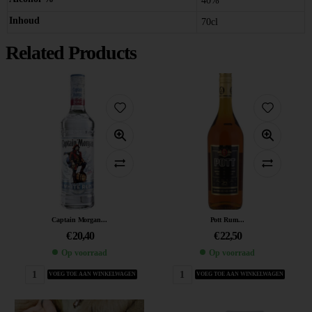
40%
Inhoud
70cl
Related Products
Captain Morgan...
Pott Rum...
€
20,40
€
22,50
Op voorraad
Op voorraad
VOEG TOE AAN WINKELWAGEN
VOEG TOE AAN WINKELWAGEN