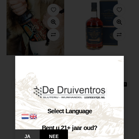
Bredase Superior...
Chairman’s Reserve...
€
35,99
€
42,50
Op voorraad
Op voorraad
VOEG TOE AAN WINKELWAGEN
VOEG TOE AAN WINKELWAGEN
Select Language
Bent u 21+ jaar oud?
JA
NEE