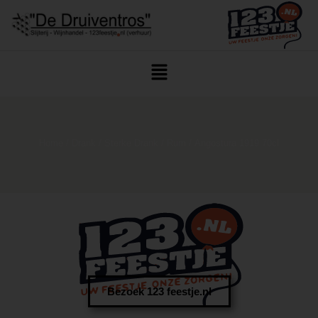
Home
/
Drank
/
Sterke Drank
/
Rum
/ Angostura 1919 70cl
Bezoek 123 feestje.nl