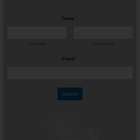
Name
*
Voornaam
Achternaam
N
Email
*
a
m
e
*
N
a
Submit
m
e