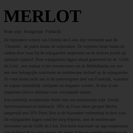
MERLOT
Rode wijn
Houtgerijpt
Frankrijk
De bijzondere wijnen van Chemin des Lions zijn vernoemd naar de
‘Chemins’, de paden tussen de wijnranken. De wijnboer loopt tussen de
ranken door waar hij de wijngaarden inspecteert en de druiven proeft op
optimale rijpheid. Deze wijngaarden liggen ideaal gesitueerd bij de ‘Golfe
du Lion’, een zeebaai in het noordwesten van de Middellandse zee met
een zeer belangrijke maritieme en mediterrane invloed op de wijngaarden.
Ze voert koele lucht aan in dit zonovergoten deel van Frankrijk, waardoor
de wijnen uiteindelijk verfijnder en eleganter worden. Al met al een
uitgelezen (micro-)klimaat voor verrassende wijnen.
Een werkelijk exceptionele blend voor een sensationele wijn. Zwoel,
hartverwarmend en zijdezacht. 50% op Frans eiken gerijpte Merlot
aangevuld met 50% Pinot Noir is de bijzondere verhouding in deze wijn.
De wijngaarden liggen rond het dorp Pépieux, met de mediterrane
invloeden van de Golfe du Lion. Een korte maceratie op lage temperatuur
van de Pinot Noir zorgt ervoor dat alleen lichte en soepele tannines in de