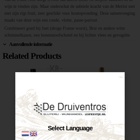
wijn te vinden zijn. Maar onderschat de subtiele kracht van de Merlot niet
met zijn rijp fruit, zeer geschikt voor houtopvoeding. Deze samenvoeging
maakt van deze wijn een ronde, vlotte, passe-partout.
Combineert goed bij fuet (droge Franse worst), Brie en andere witte
schimmelkazen, een bonenstoofschotel en bij lichter vlees en gevogelte.
Aanvullende informatie
Related Products
Select Language
XR Malbec...
Castelnuovo Merlot-Corvina...
€
7,20
€
7,25