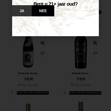
Bent u 21+ jaar oud?
Op voorraad
Op voorraad
JA
NEE
VOEG TOE AAN WINKELWAGEN
VOEG TOE AAN WINKELWAGEN
Teckelwijn Maatje...
Montrale Rosso...
€
8,50
€
9,95
Op voorraad
Op voorraad
VOEG TOE AAN WINKELWAGEN
VOEG TOE AAN WINKELWAGEN