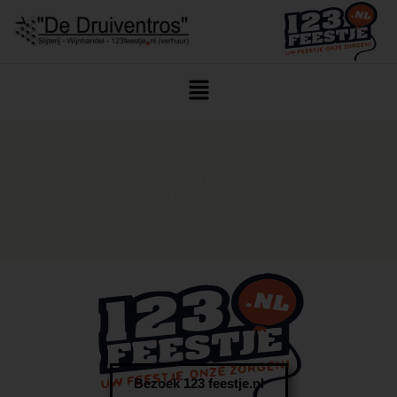
Home
/
Drank
/
Wijnen
/
Wijnen
/
Rode Wijn
/ Chemin Des Lions
Merlot 75cl
Bezoek 123 feestje.nl