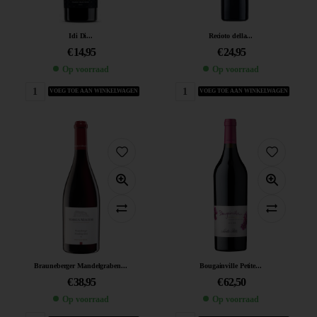
Idi Di...
Recioto della...
€
14,95
€
24,95
Op voorraad
Op voorraad
VOEG TOE AAN WINKELWAGEN
VOEG TOE AAN WINKELWAGEN
Brauneberger Mandelgraben...
Bougainville Petite...
€
38,95
€
62,50
Op voorraad
Op voorraad