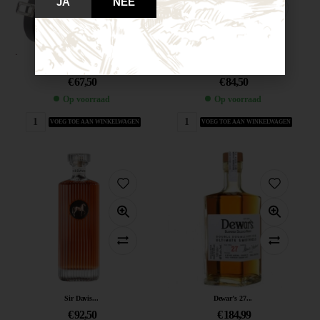
JA
NEE
Jack Daniel’s...
Dewar’s 21...
€
67,50
€
84,50
Op voorraad
Op voorraad
VOEG TOE AAN WINKELWAGEN
VOEG TOE AAN WINKELWAGEN
Sir Davis...
Dewar’s 27...
€
92,50
€
184,99