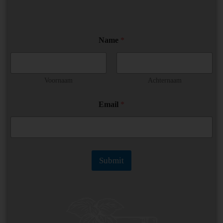
Name
*
Voornaam
Achternaam
*
Email
*
N
a
m
e
*
Submit