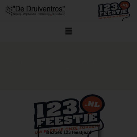
Home
/
Drank
/
Sterke Drank
/
Whisky
/
Whisky (C-D)
/ Clynelisch
14 Years 70cl
Bezoek 123 feestje.nl