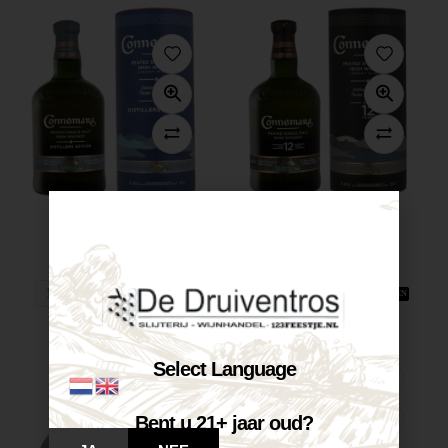
Connemara Distillers...
Connemara 12...
€
41,50
€
62,45
Op voorraad
Op voorraad
VOEG TOE AAN WINKELWAGEN
VOEG TOE AAN WINKELWAGEN
Select Language
Bent u 21+ jaar oud?