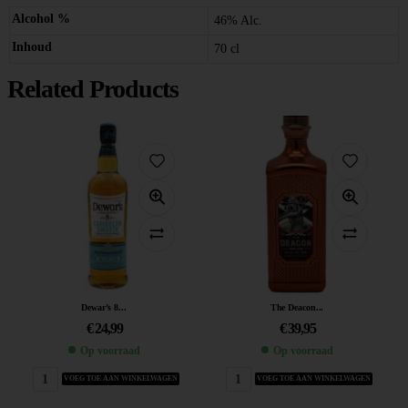
Alcohol %
46% Alc.
Inhoud
70 cl
Related Products
Dewar’s 8...
The Deacon...
€
24,99
€
39,95
Op voorraad
Op voorraad
VOEG TOE AAN WINKELWAGEN
VOEG TOE AAN WINKELWAGEN