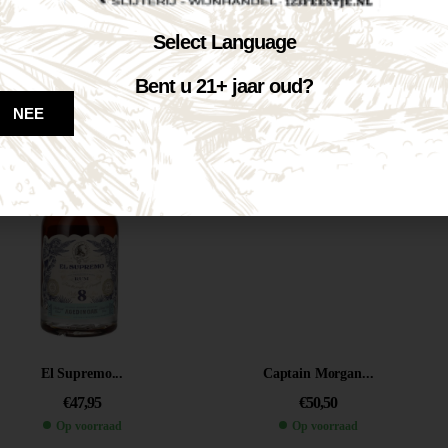
Pott Rum...
Bredase Superior...
Select Language
€
22,50
€
35,99
Bent u 21+ jaar oud?
Op voorraad
Op voorraad
NEE
VOEG TOE AAN WINKELWAGEN
VOEG TOE AAN WINKELWAGEN
El Supremo...
Captain Morgan...
€
47,95
€
50,50
Op voorraad
Op voorraad