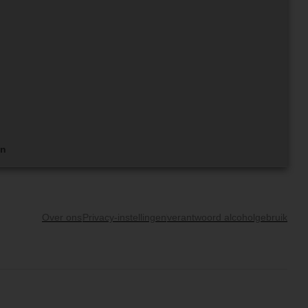
en
Over ons
Privacy-instellingen
verantwoord alcoholgebruik