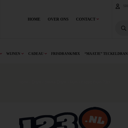
SI
HOME
OVER ONS
CONTACT
WIJNEN
CADEAU
FRISDRANK/MIX
“MAATJE” TECKELDRAN
Home
/
Drank
/
Sterke Drank
/
Rum
/ Estaro Bruin 70cl