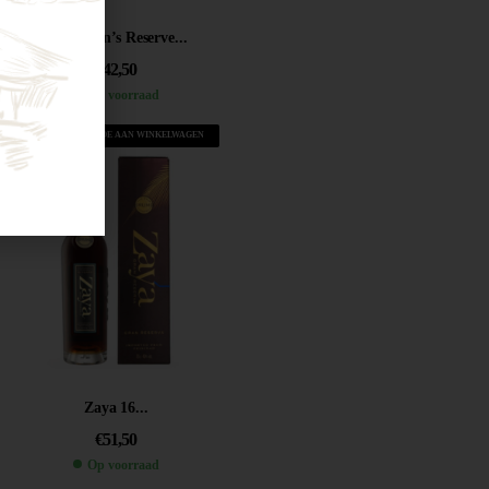
Chairman’s Reserve...
€
42,50
Op voorraad
VOEG TOE AAN WINKELWAGEN
Zaya 16...
€
51,50
Op voorraad