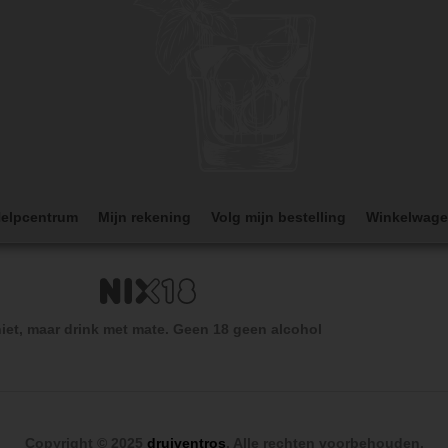
elpcentrum
Mijn rekening
Volg mijn bestelling
Winkelwag
iet, maar drink met mate. Geen 18 geen alcohol
Copyright © 2025
druiventros
. Alle rechten voorbehouden.