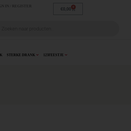
GN IN / REGISTER
0
€
0,00
K
STERKE DRANK
123FEESTJE