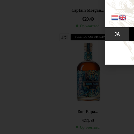
Captain Morgan...
€
20,40
Op voorraad
JA
VOEG TOE AAN WINKELWAGEN
Don Papa...
€
44,50
Op voorraad