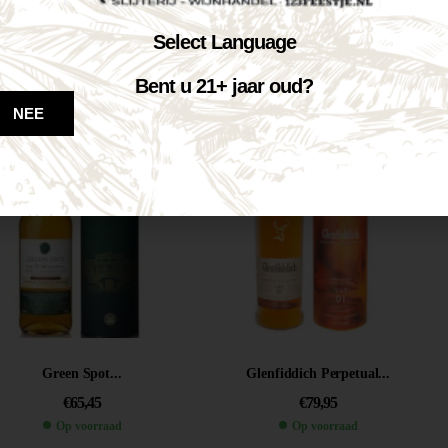
Johnnie Walker...
Elvis rye...
Select Language
€
47,50
€
52,95
Bent u 21+ jaar oud?
Op voorraad
Op voorraad
NEE
VOEG TOE AAN WINKELWAGEN
VOEG TOE AAN WINKELWAGEN
Green Spot...
Glenfiddich Perpetual...
€
65,45
€
79,95
Op voorraad
Op voorraad