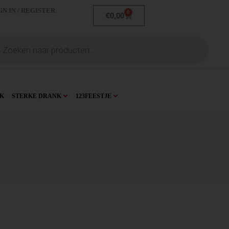
GN IN / REGISTER
0
€
0,00
K
STERKE DRANK
123FEESTJE
 70cl