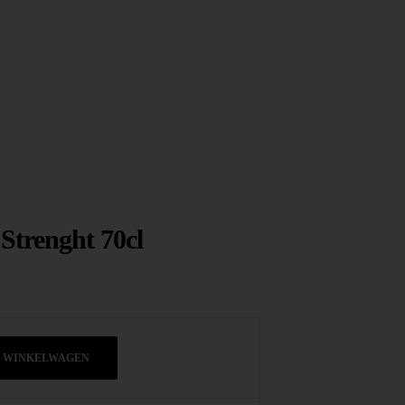
Strenght 70cl
N WINKELWAGEN