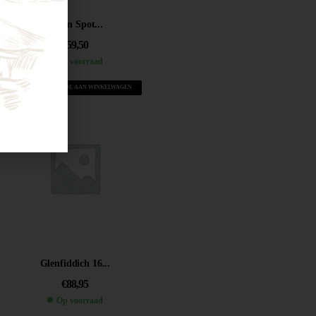
Green Spot...
€
59,50
Op voorraad
VOEG TOE AAN WINKELWAGEN
Glenfiddich 16...
€
88,95
Op voorraad