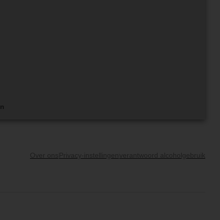
en
Over ons
Privacy-instellingen
verantwoord alcoholgebruik