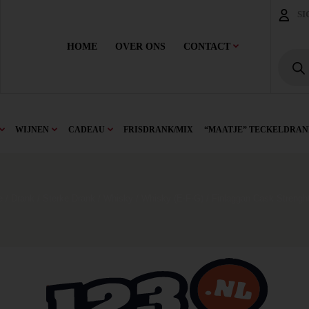
SI
HOME
OVER ONS
CONTACT
WIJNEN
CADEAU
FRISDRANK/MIX
“MAATJE” TECKELDRAN
e
/
Drank
/
Sterke Drank
/
Whisky
/
Whisky (E-F-G)
/ Finlaggan Cask Strenght