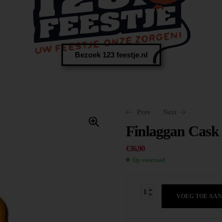
Bezoek 123 feestje.nl
Prev
Next
Finlaggan Cask 
€
36,90
Op voorraad
€
€
25,95
35,75
VOEG TOE AA