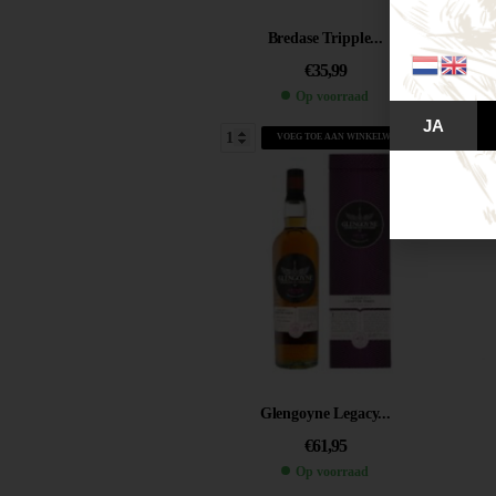
Bredase Tripple...
€
35,99
Op voorraad
JA
VOEG TOE AAN WINKELWAGEN
Glengoyne Legacy...
€
61,95
Op voorraad