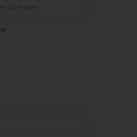
jst
Vergelijken
-G)