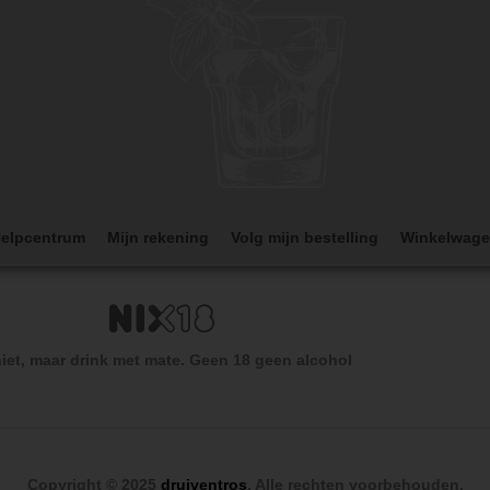
elpcentrum
Mijn rekening
Volg mijn bestelling
Winkelwag
iet, maar drink met mate. Geen 18 geen alcohol
Copyright © 2025
druiventros
. Alle rechten voorbehouden.