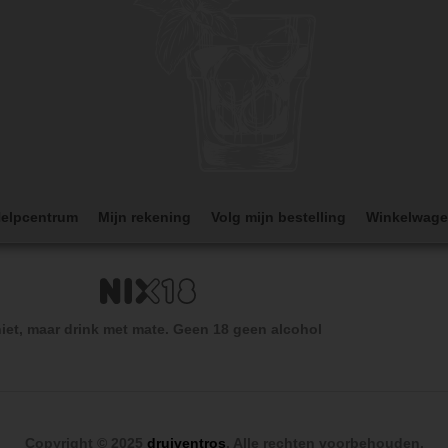
elpcentrum
Mijn rekening
Volg mijn bestelling
Winkelwag
iet, maar drink met mate. Geen 18 geen alcohol
Copyright © 2025
druiventros
. Alle rechten voorbehouden.