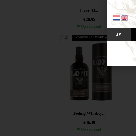
Licor 43...
€
20,95
Op voorraad
JA
VOEG TOE AAN WINKELWAGEN
Teeling Whiskey...
€
46,30
Op voorraad