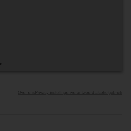
en
Over ons
Privacy-instellingen
verantwoord alcoholgebruik