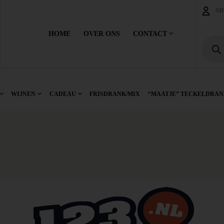
SI
HOME
OVER ONS
CONTACT
WIJNEN
CADEAU
FRISDRANK/MIX
“MAATJE” TECKELDRAN
Home
/
Drank
/
Sterke Drank
/
Buitenland
/ Girl 70cl