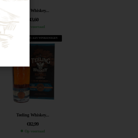
Teeling Whiskey...
€
43,60
Op voorraad
VOEG TOE AAN WINKELWAGEN
Teeling Whiskey...
€
82,99
Op voorraad