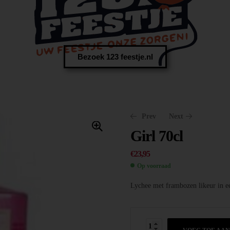
Bezoek 123 feestje.nl
Prev
Next
Girl 70cl
€
23,95
Op voorraad
€
14,95
Lychee met frambozen likeur in een
€
12,20