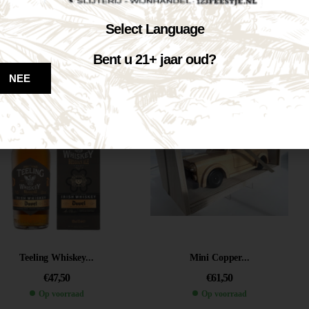
Jägermeister Orange...
Teeling Single...
Select Language
€
28,25
€
36,50
Bent u 21+ jaar oud?
Op voorraad
Op voorraad
NEE
VOEG TOE AAN WINKELWAGEN
VOEG TOE AAN WINKELWAGEN
Teeling Whiskey...
Mini Copper...
€
47,50
€
61,50
Op voorraad
Op voorraad