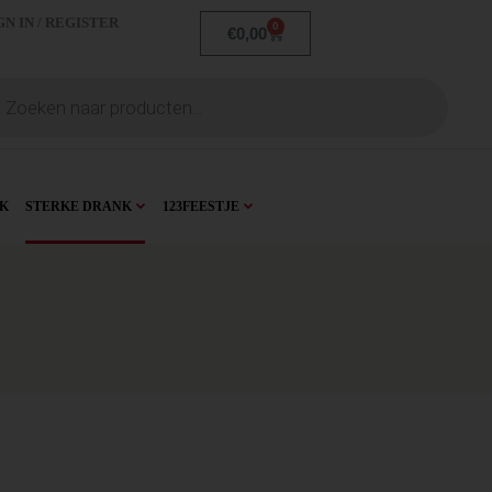
GN IN / REGISTER
0
€
0,00
K
STERKE DRANK
123FEESTJE