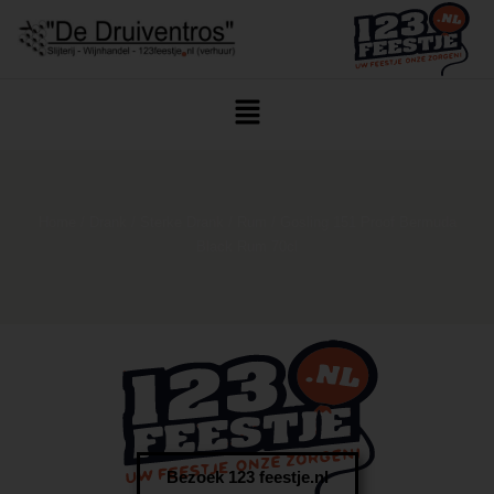
Home
/
Drank
/
Sterke Drank
/
Rum
/ Gosling 151 Proof Bermuda
Black Rum 70cl
Bezoek 123 feestje.nl