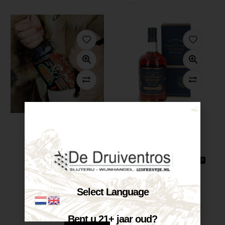
Bredase Superior...
Chairman’s Reserve...
€
35,99
€
42,50
Op voorraad
Op voorraad
VOEG TOE AAN WINKELWAGEN
VOEG TOE AAN WINKELWAGEN
Select Language
Bent u 21+ jaar oud?