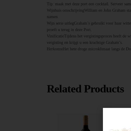
Tip: maak met deze port een cocktail. Serveer samen
Wijnhuis omschrijvingWilliam en John Graham start
namen.
Wijn serie uitlegGraham’s gebruikt voor haar witte
proeft u terug in deze Port.
VinificatieTijdens het vergistingsproces heeft de w
vergisting en krijgt u een krachtige Graham’s.
HerkomstHet hete droge microklimaat langs de Dou
Related Products