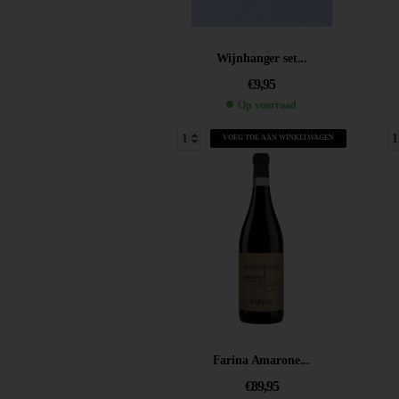
Wijnhanger set...
€
9,95
Op voorraad
VOEG TOE AAN WINKELWAGEN
Farina Amarone...
€
89,95