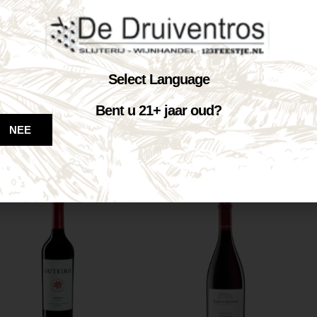
Select Language
Bent u 21+ jaar oud?
Castelnuovo Pinot...
Castelnuovo Pinot...
NEE
€
7,25
€
7,25
Op voorraad
Op voorraad
VOEG TOE AAN WINKELWAGEN
VOEG TOE AAN WINKELWAGEN