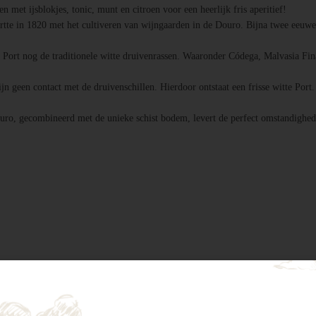
 met ijsblokjes, tonic, munt en citroen voor een heerlijk fris aperitief!
te in 1820 met het cultiveren van wijngaarden in de Douro. Bijna twee eeuwen
 Port nog de traditionele witte druivenrassen. Waaronder Códega, Malvasia Fin
ijn geen contact met de druivenschillen. Hierdoor ontstaat een frisse witte Por
ro, gecombineerd met de unieke schist bodem, levert de perfect omstandighe