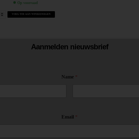
Op voorraad
VOEG TOE AAN WINKELWAGEN
Aanmelden nieuwsbrief
Name
*
*
Email
*
E
m
a
i