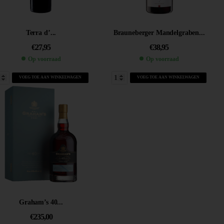
Terra d’...
Brauneberger Mandelgraben...
€
27,95
€
38,95
Op voorraad
Op voorraad
VOEG TOE AAN WINKELWAGEN
VOEG TOE AAN WINKELWAGEN
Graham’s 40...
€
235,00