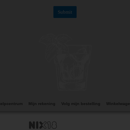
l
E
Submit
m
a
i
l
elpcentrum
Mijn rekening
Volg mijn bestelling
Winkelwag