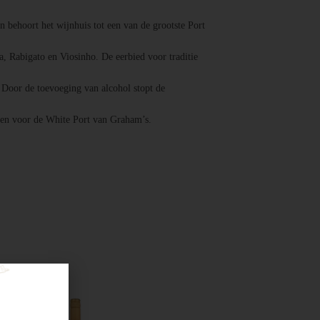
 behoort het wijnhuis tot een van de grootste Port
a, Rabigato en Viosinho. De eerbied voor traditie
t. Door de toevoeging van alcohol stopt de
den voor de White Port van Graham’s.