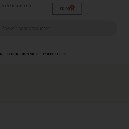
GN IN / REGISTER
0
€
0,00
K
STERKE DRANK
123FEESTJE