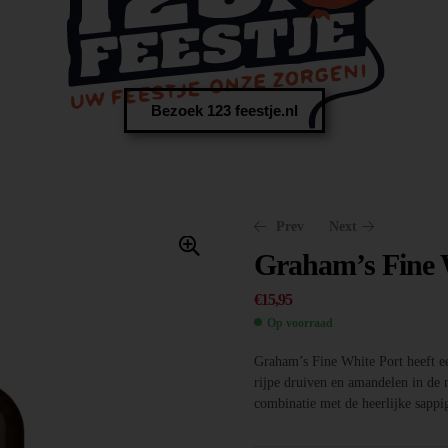
Bezoek 123 feestje.nl
Prev
Next
Graham’s Fine 
€
15,95
Op voorraad
Graham’s Fine White Port heeft e
€
€
15,95
16,95
rijpe druiven en amandelen in de 
combinatie met de heerlijke sappi