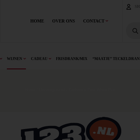
SI
HOME
OVER ONS
CONTACT
WIJNEN
CADEAU
FRISDRANK/MIX
“MAATJE” TECKELDRAN
Home
/
Uncategorized
/ Graham’s Fine White Port