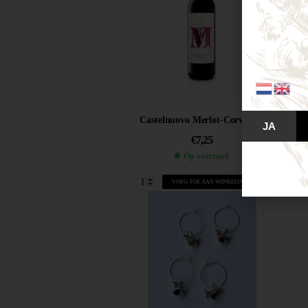
Castelnuovo Merlot-Corvina...
JA
€
7,25
Op voorraad
VOEG TOE AAN WINKELWAGEN