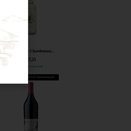
Castelnuovo Chardonnay...
€
7,25
Op voorraad
VOEG TOE AAN WINKELWAGEN