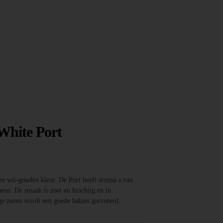
White Port
en wit-gouden kleur. De Port heeft aroma´s van
neus. De smaak is zoet en krachtig en in
ge zuren wordt een goede balans gecreëerd.