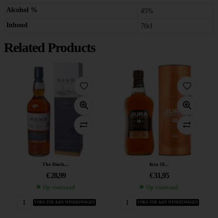
Alcohol %
45%
Inhoud
70cl
Related Products
The Ileach...
Jura 10...
€
28,99
€
31,95
Op voorraad
Op voorraad
VOEG TOE AAN WINKELWAGEN
VOEG TOE AAN WINKELWAGEN