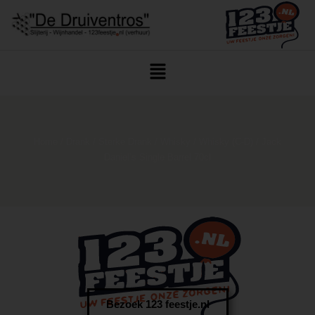
Home
/
Drank
/
Sterke Drank
/
Whisky
/
Whisky (C-D)
/ Jack
Daniel’s Single Barrel 70cl
Bezoek 123 feestje.nl