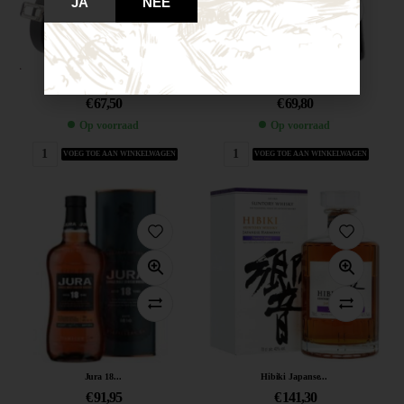
JA
NEE
Jack Daniel’s...
Highland Park...
€
67,50
€
69,80
Op voorraad
Op voorraad
VOEG TOE AAN WINKELWAGEN
VOEG TOE AAN WINKELWAGEN
Jura 18...
Hibiki Japanse...
€
91,95
€
141,30