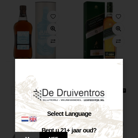
Jura Winter...
Johnnie Walker...
€
41,60
€
47,50
Op voorraad
Op voorraad
VOEG TOE AAN WINKELWAGEN
VOEG TOE AAN WINKELWAGEN
Select Language
Bent u 21+ jaar oud?