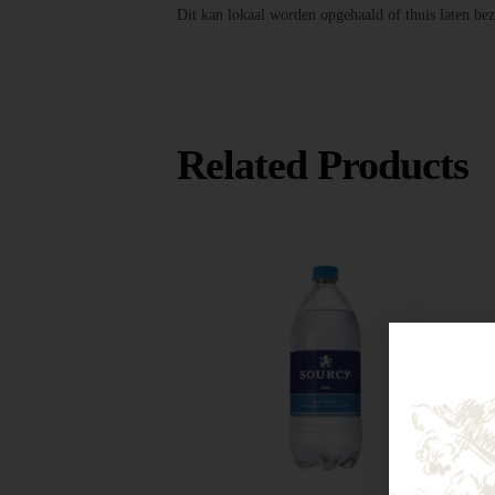
Dit kan lokaal worden opgehaald of thuis laten bez
Related Products