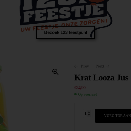
Bezoek 123 feestje.nl
Prev
Next
Krat Looza Jus
€
24,90
Op voorraad
€
€
24,90
20,50
VOEG TOE AA