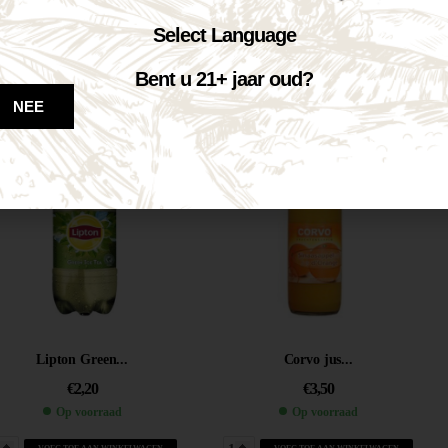
Sourcy Rood...
Fanta Orange...
Select Language
€
1,10
€
1,95
Op voorraad
Op voorraad
Bent u 21+ jaar oud?
NEE
VOEG TOE AAN WINKELWAGEN
VOEG TOE AAN WINKELWAGEN
Lipton Green...
Corvo jus...
€
2,20
€
3,50
Op voorraad
Op voorraad