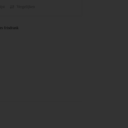
jst
Vergelijken
es frisdrank