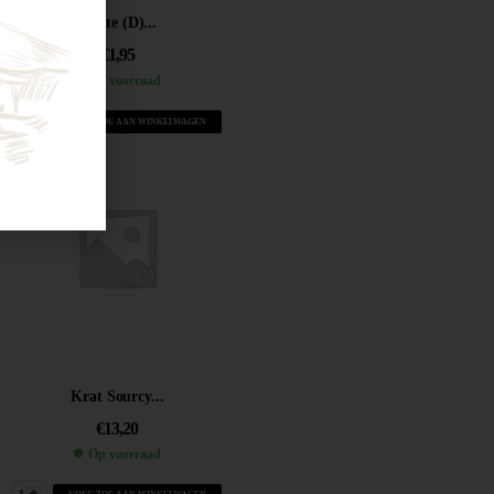
Sprite (D)...
€
1,95
Op voorraad
VOEG TOE AAN WINKELWAGEN
Krat Sourcy...
€
13,20
Op voorraad