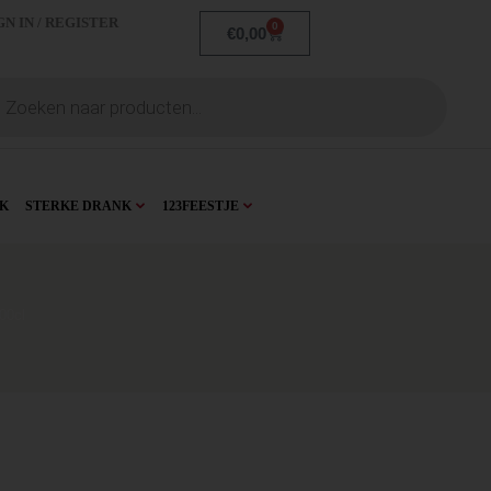
GN IN / REGISTER
0
€
0,00
K
STERKE DRANK
123FEESTJE
00cl