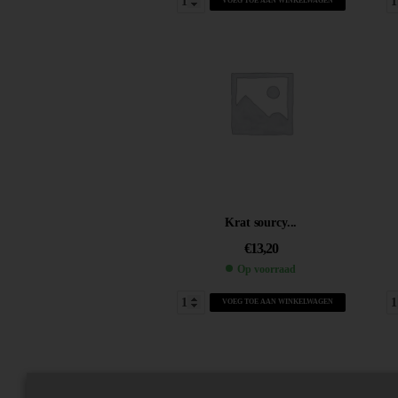
VOEG TOE AAN WINKELWAGEN
Krat sourcy...
€
13,20
Op voorraad
VOEG TOE AAN WINKELWAGEN