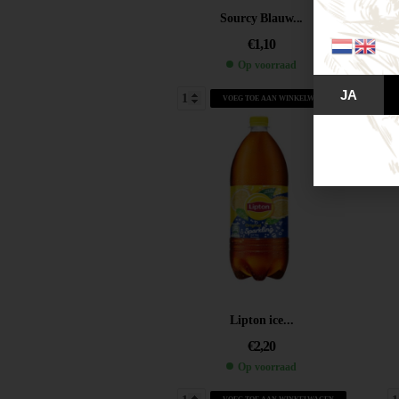
Sourcy Blauw...
€
1,10
Op voorraad
JA
VOEG TOE AAN WINKELWAGEN
Lipton ice...
€
2,20
Op voorraad