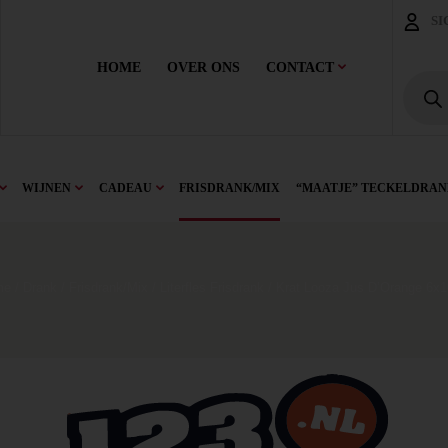
SI
HOME
OVER ONS
CONTACT
WIJNEN
CADEAU
FRISDRANK/MIX
“MAATJE” TECKELDRAN
me
/
Drank
/
Frisdrank/Mix
/
Literfles Frisdrank
/ Krat Looza Jus D’Orange 6x1