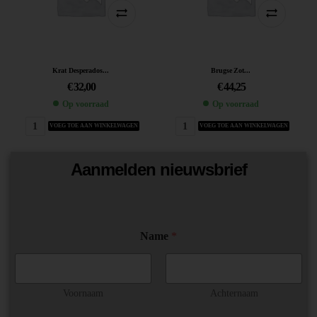
Krat Desperados...
Brugse Zot...
€
32,00
€
44,25
Op voorraad
Op voorraad
VOEG TOE AAN WINKELWAGEN
VOEG TOE AAN WINKELWAGEN
Aanmelden nieuwsbrief
E
Name
*
m
a
i
l
*
Voornaam
Achternaam
*