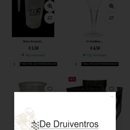
Huur Kunstof...
St Feuillien...
€
1,50
€
4,50
Op voorraad
Op voorraad
VOEG TOE AAN WINKELWAGEN
VOEG TOE AAN WINKELWAGEN
-6%