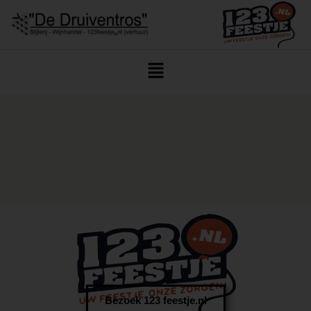
Home
/
Drank
/
Bieren
/
Buitenlandse Bieren
/ Moeder Overste
Tripel 24x33cl
Bezoek 123 feestje.nl