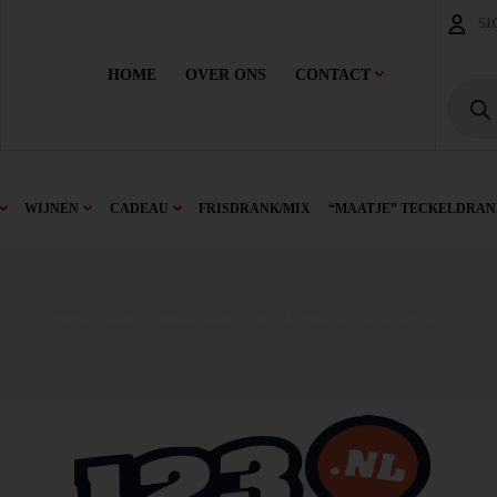
SI
HOME
OVER ONS
CONTACT
WIJNEN
CADEAU
FRISDRANK/MIX
“MAATJE” TECKELDRAN
Home
/
Drank
/
Sterke Drank
/
Gin
/ Monkey 47 Sloe Gin 50cl