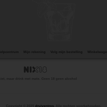
elpcentrum
Mijn rekening
Volg mijn bestelling
Winkelwag
iet, maar drink met mate. Geen 18 geen alcohol
Copyright © 2025
druiventros
. Alle rechten voorbehouden.