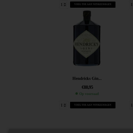
VOEG TOE AAN WINKELWAGEN
Hendricks Gin...
€
88,95
Op voorraad
VOEG TOE AAN WINKELWAGEN