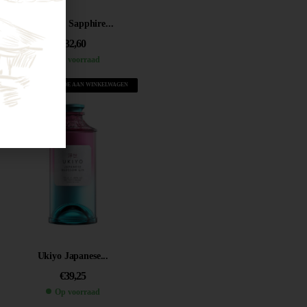
Bombay Sapphire...
€
32,60
Op voorraad
VOEG TOE AAN WINKELWAGEN
Ukiyo Japanese...
€
39,25
Op voorraad