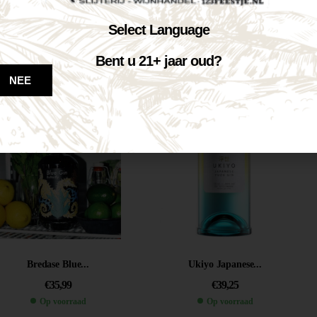
Tanqueray Rangpur...
Normindia Gin...
Select Language
€
25,95
€
26,65
Bent u 21+ jaar oud?
Op voorraad
Op voorraad
NEE
VOEG TOE AAN WINKELWAGEN
VOEG TOE AAN WINKELWAGEN
Bredase Blue...
Ukiyo Japanese...
€
35,99
€
39,25
Op voorraad
Op voorraad