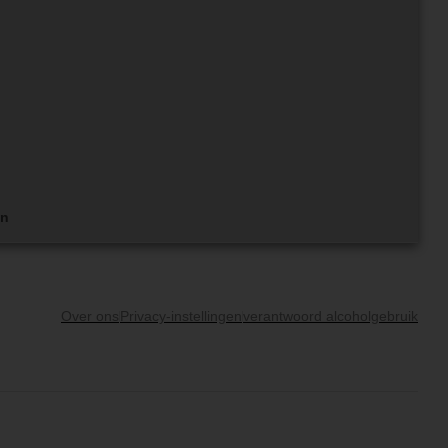
en
Over ons
Privacy-instellingen
verantwoord alcoholgebruik