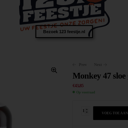
Bezoek 123 feestje.nl
Prev
Next
Monkey 47 sloe 
€
43,85
Op voorraad
€
32,50
€
40,25
VOEG TOE AA