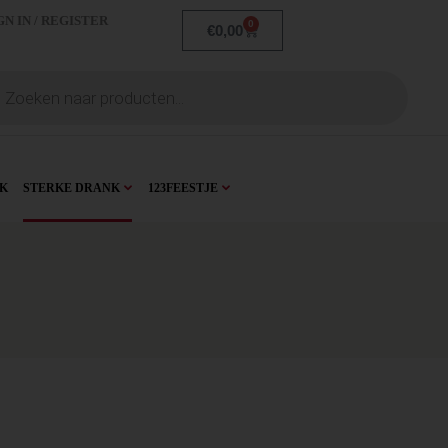
GN IN / REGISTER
0
€
0,00
K
STERKE DRANK
123FEESTJE