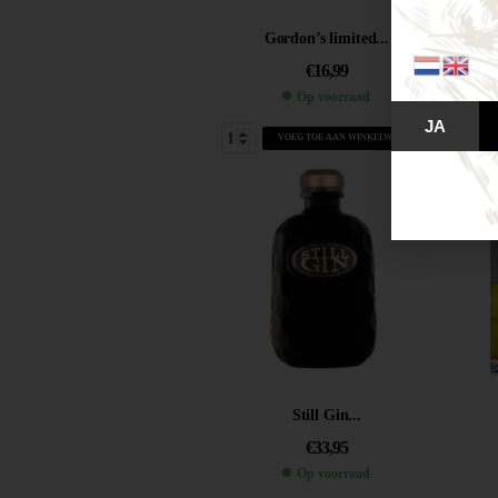
Gordon’s limited...
€
16,99
Op voorraad
JA
VOEG TOE AAN WINKELWAGEN
Still Gin...
€
33,95
Op voorraad