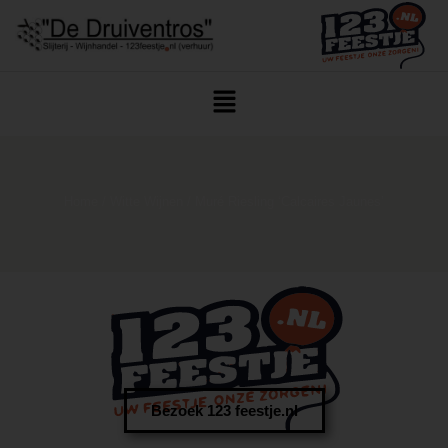
Home
/
Witte Wijnen
/ Muré Riesling ‘Calcaires Jaunes’
Bezoek 123 feestje.nl