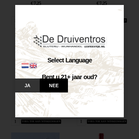
€
7,25
€
7,25
Op voorraad
Op voorraad
VOEG TOE AAN WINKELWAGEN
VOEG TOE AAN WINKELWAGEN
Select Language
Bent u 21+ jaar oud?
JA
NEE
Castelnuovo Chardonnay...
Castelnuovo Merlot-Corvina...
€
7,25
€
7,25
Op voorraad
Op voorraad
VOEG TOE AAN WINKELWAGEN
VOEG TOE AAN WINKELWAGEN