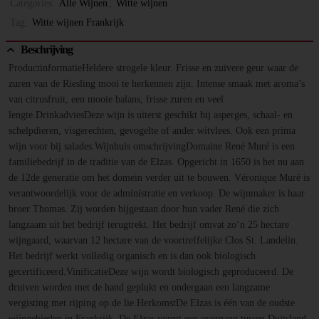
Categories:
Alle Wijnen
,
Witte wijnen
Tag:
Witte wijnen Frankrijk
Beschrijving
ProductinformatieHeldere strogele kleur. Frisse en zuivere geur waar de
zuren van de Riesling mooi te herkennen zijn. Intense smaak met aroma’s
van citrusfruit, een mooie balans, frisse zuren en veel
lengte.DrinkadviesDeze wijn is uiterst geschikt bij asperges, schaal- en
schelpdieren, visgerechten, gevogelte of ander witvlees. Ook een prima
wijn voor bij salades.Wijnhuis omschrijvingDomaine René Muré is een
familiebedrijf in de traditie van de Elzas. Opgericht in 1650 is het nu aan
de 12de generatie om het domein verder uit te bouwen. Véronique Muré is
verantwoordelijk voor de administratie en verkoop. De wijnmaker is haar
broer Thomas. Zij worden bijgestaan door hun vader René die zich
langzaam uit het bedrijf terugtrekt. Het bedrijf omvat zo’n 25 hectare
wijngaard, waarvan 12 hectare van de voortreffelijke Clos St. Landelin.
Het bedrijf werkt volledig organisch en is dan ook biologisch
gecertificeerd.VinificatieDeze wijn wordt biologisch geproduceerd. De
druiven worden met de hand geplukt en ondergaan een langzame
vergisting met rijping op de lie.HerkomstDe Elzas is één van de oudste
wijngebieden in Frankrijk. De Elzas vormt een overgang tussen Duitsland