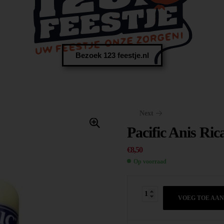
Bezoek 123 feestje.nl
Next
Pacific Anis Ric
€
8,50
Op voorraad
€
14,95
VOEG TOE AA