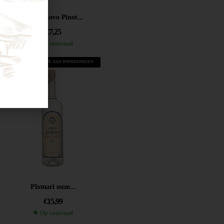
Castelnuovo Pinot...
€
7,25
Op voorraad
VOEG TOE AAN WINKELWAGEN
Plomari ouzo...
€
15,99
Op voorraad