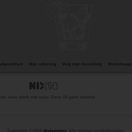
elpcentrum
Mijn rekening
Volg mijn bestelling
Winkelwag
iet, maar drink met mate. Geen 18 geen alcohol
Copyright © 2025
druiventros
. Alle rechten voorbehouden.