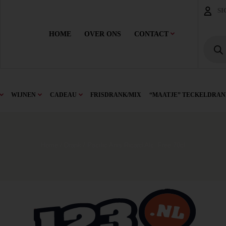
SI
HOME
OVER ONS
CONTACT
WIJNEN
CADEAU
FRISDRANK/MIX
“MAATJE” TECKELDRAN
Home
/
Drank
/ Pacific Anis Ricard Alc. Free 70cl