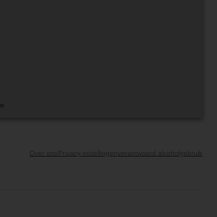
en
Over ons
Privacy-instellingen
verantwoord alcoholgebruik