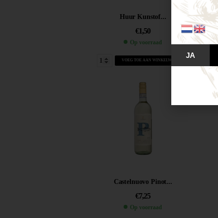
Huur Kunstof...
€
1,50
Op voorraad
JA
VOEG TOE AAN WINKELWAGEN
Castelnuovo Pinot...
€
7,25
Op voorraad