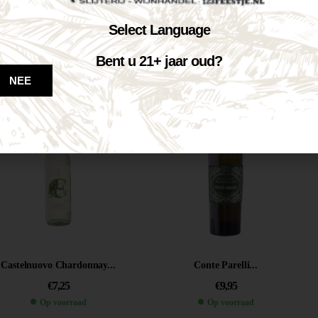
Forster bereich...
Castelnuovo Merlot-Corvina...
Select Language
€
5,99
€
7,25
Bent u 21+ jaar oud?
Op voorraad
Op voorraad
NEE
VOEG TOE AAN WINKELWAGEN
VOEG TOE AAN WINKELWAGEN
Castelnuovo Chardonnay...
Conte Parelli...
€
7,25
€
9,95
Op voorraad
Op voorraad