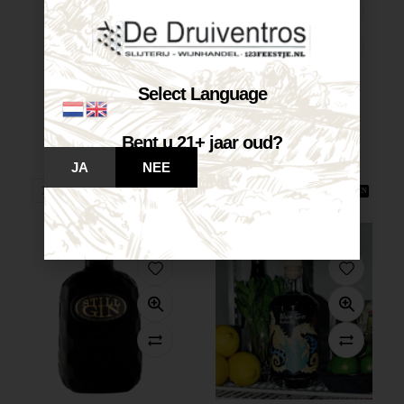
Select Language
Normindia Gin...
Bombay Sapphire...
€
26,65
€
32,60
Bent u 21+ jaar oud?
Op voorraad
Op voorraad
JA
NEE
VOEG TOE AAN WINKELWAGEN
VOEG TOE AAN WINKELWAGEN