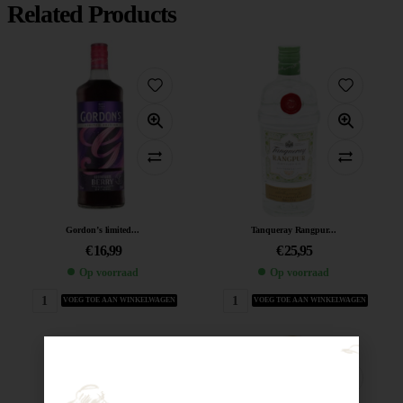
Related Products
Gordon’s limited...
Tanqueray Rangpur...
€
16,99
€
25,95
Op voorraad
Op voorraad
VOEG TOE AAN WINKELWAGEN
VOEG TOE AAN WINKELWAGEN