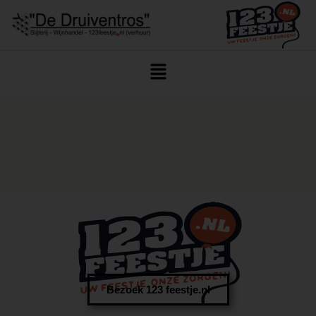
Home
/
Drank
/
Sterke Drank
/
Gin
/ Silent Pool 70cl
Bezoek 123 feestje.nl