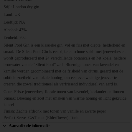
Stijl: London dry gin
Land: UK
Leeftijd: NA
Alcohol: 43%
Eenheid: 70cl
Silent Pool Gin is een klassieke gin, vol en fris met diepte, helderheid en
smaak. De Silent Pool Gin is een rijke en schone spirit met jeneverbes en
wordt geproduceerd met 24 verschillende botanicals en het koele, heldere
bronwater van de “Silent Pool” zelf. Bloemige tonen van lavendel en
kamille worden gecombineerd met de frisheid van citrus, geaard met de
subtiele zoetheid van lokale honing, om een evenwichtige jenever te
creëren die zowel traditioneel als verfrissend individueel van aard is.
Geur: Frisse jeneverbes, florale tonen van lavendel, koriander en limoen.
Smaak: Bloemig en zoet met smaken van warme honing en licht gekruide
kaneel
Finish: Zachte afdronk met tonen van vanille en zwarte peper
Perfect Serve: G&T met (Elderflower) Tonic
Aanvullende informatie