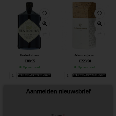
Hendricks Gin...
Adamus organic...
€
88,95
€
223,50
Op voorraad
Op voorraad
VOEG TOE AAN WINKELWAGEN
VOEG TOE AAN WINKELWAGEN
Aanmelden nieuwsbrief
*
Name
*