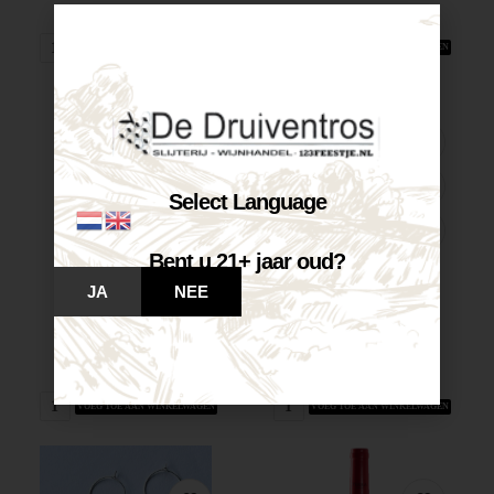
Op voorraad
Op voorraad
VOEG TOE AAN WINKELWAGEN
VOEG TOE AAN WINKELWAGEN
Select Language
Bent u 21+ jaar oud?
JA
NEE
Castelnuovo Pinot...
Castelnuovo Chardonnay...
€
7,25
€
7,25
Op voorraad
Op voorraad
VOEG TOE AAN WINKELWAGEN
VOEG TOE AAN WINKELWAGEN