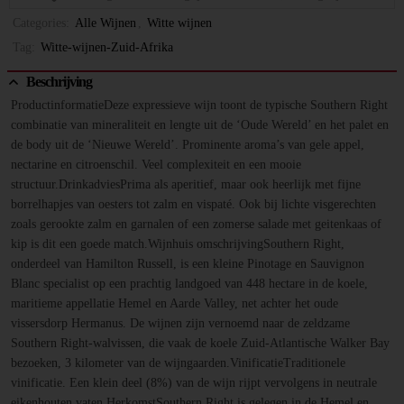
Categories:
Alle Wijnen
,
Witte wijnen
Tag:
Witte-wijnen-Zuid-Afrika
Beschrijving
ProductinformatieDeze expressieve wijn toont de typische Southern Right
combinatie van mineraliteit en lengte uit de ‘Oude Wereld’ en het palet en
de body uit de ‘Nieuwe Wereld’. Prominente aroma’s van gele appel,
nectarine en citroenschil. Veel complexiteit en een mooie
structuur.DrinkadviesPrima als aperitief, maar ook heerlijk met fijne
borrelhapjes van oesters tot zalm en vispaté. Ook bij lichte visgerechten
zoals gerookte zalm en garnalen of een zomerse salade met geitenkaas of
kip is dit een goede match.Wijnhuis omschrijvingSouthern Right,
onderdeel van Hamilton Russell, is een kleine Pinotage en Sauvignon
Blanc specialist op een prachtig landgoed van 448 hectare in de koele,
maritieme appellatie Hemel en Aarde Valley, net achter het oude
vissersdorp Hermanus. De wijnen zijn vernoemd naar de zeldzame
Southern Right-walvissen, die vaak de koele Zuid-Atlantische Walker Bay
bezoeken, 3 kilometer van de wijngaarden.VinificatieTraditionele
vinificatie. Een klein deel (8%) van de wijn rijpt vervolgens in neutrale
eikenhouten vaten.HerkomstSouthern Right is gelegen in de Hemel en