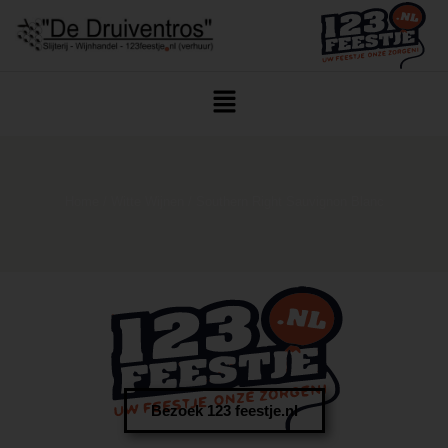
Home
/
Witte Wijnen
/ Southern Right Sauvignon Blanc
Bezoek 123 feestje.nl