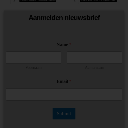
Aanmelden nieuwsbrief
Name
*
Voornaam
Achternaam
N
Email
*
a
m
e
N
a
m
Submit
e
N
a