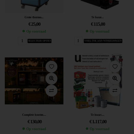
Grote thermo...
Te huur...
€
25,00
€
115,00
Op voorraad
Op voorraad
SELECTEER OPTIES
VOEG TOE AAN WINKELWAGEN
Complete houten...
Te huur:...
€
130,00
€
1.117,00
Op voorraad
Op voorraad