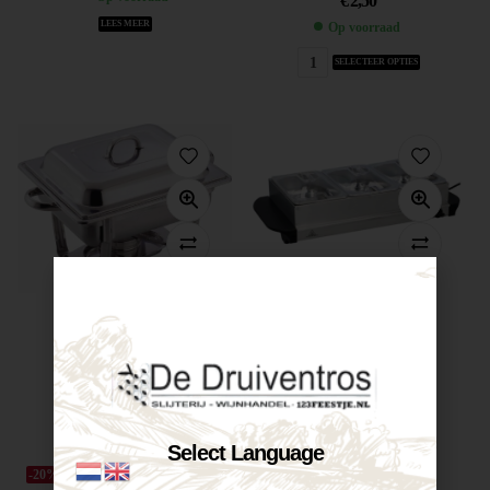
€
2,50
LEES MEER
Op voorraad
SELECTEER OPTIES
Te huur...
Te huur...
€
10,00
€
12,50
Niet op voorraad
Op voorraad
LEES MEER
SELECTEER OPTIES
Select Language
-20%