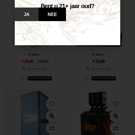
Bent u 21+ jaar oud?
JA
NEE
Te huur...
Te huur...
€
20,00
€
25,00
€
25,00
Op voorraad
Op voorraad
SELECTEER OPTIES
SELECTEER OPTIES