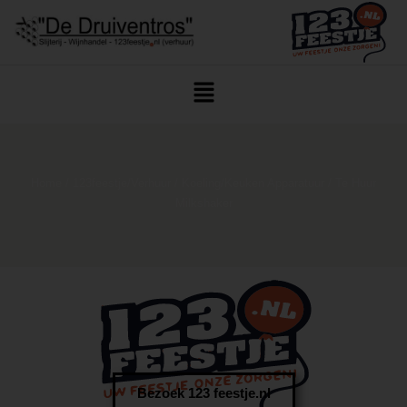
Home
/
123feestje/Verhuur
/
Koeling/Keuken Apparatuur
/ Te Huur
Milkshaker
Bezoek 123 feestje.nl