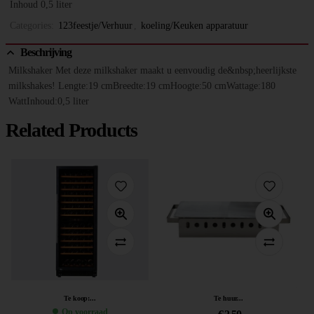
Inhoud 0,5 liter
Categories:
123feestje/Verhuur
,
koeling/Keuken apparatuur
Beschrijving
Milkshaker Met deze milkshaker maakt u eenvoudig de&nbsp;heerlijkste
milkshakes! Lengte:19 cmBreedte:19 cmHoogte:50 cmWattage:180
WattInhoud:0,5 liter
Related Products
Te koop:...
Te huur...
Op voorraad