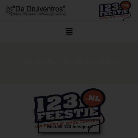
Home
/
Rosé Wijnen
/ Terra D’Alter Expressão Rosé
Bezoek 123 feestje.nl