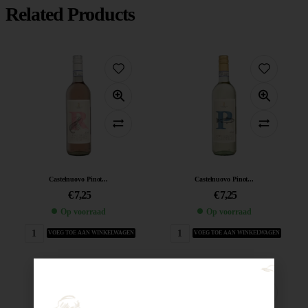
Related Products
Castelnuovo Pinot...
Castelnuovo Pinot...
€
7,25
€
7,25
Op voorraad
Op voorraad
VOEG TOE AAN WINKELWAGEN
VOEG TOE AAN WINKELWAGEN