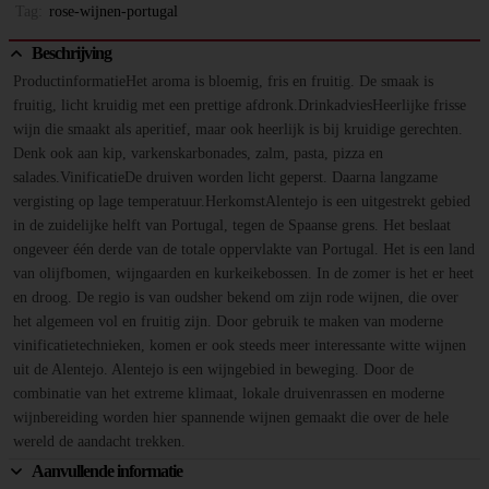
Tag:
rose-wijnen-portugal
Beschrijving
ProductinformatieHet aroma is bloemig, fris en fruitig. De smaak is
fruitig, licht kruidig met een prettige afdronk.DrinkadviesHeerlijke frisse
wijn die smaakt als aperitief, maar ook heerlijk is bij kruidige gerechten.
Denk ook aan kip, varkenskarbonades, zalm, pasta, pizza en
salades.VinificatieDe druiven worden licht geperst. Daarna langzame
vergisting op lage temperatuur.HerkomstAlentejo is een uitgestrekt gebied
in de zuidelijke helft van Portugal, tegen de Spaanse grens. Het beslaat
ongeveer één derde van de totale oppervlakte van Portugal. Het is een land
van olijfbomen, wijngaarden en kurkeikebossen. In de zomer is het er heet
en droog. De regio is van oudsher bekend om zijn rode wijnen, die over
het algemeen vol en fruitig zijn. Door gebruik te maken van moderne
vinificatietechnieken, komen er ook steeds meer interessante witte wijnen
uit de Alentejo. Alentejo is een wijngebied in beweging. Door de
combinatie van het extreme klimaat, lokale druivenrassen en moderne
wijnbereiding worden hier spannende wijnen gemaakt die over de hele
wereld de aandacht trekken.
Aanvullende informatie