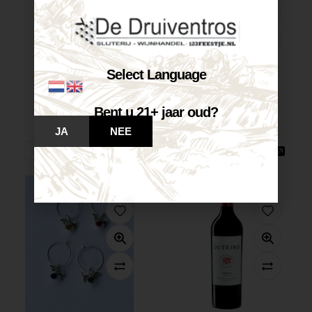
Select Language
Castelnuovo Chardonnay...
Castelnuovo Merlot-Corvina...
Bent u 21+ jaar oud?
€
7,25
€
7,25
Op voorraad
Op voorraad
JA
NEE
VOEG TOE AAN WINKELWAGEN
VOEG TOE AAN WINKELWAGEN