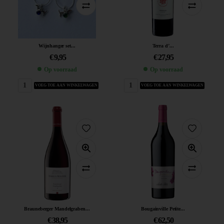
Wijnhanger set...
Terra d’...
€
9,95
€
27,95
Op voorraad
Op voorraad
VOEG TOE AAN WINKELWAGEN
VOEG TOE AAN WINKELWAGEN
Brauneberger Mandelgraben...
Bougainville Petite...
€
38,95
€
62,50