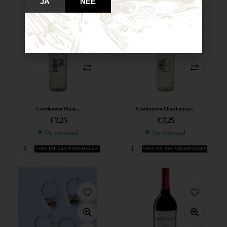
JA
NEE
Castelnuovo Pinot...
Castelnuovo Chardonnay...
€
7,25
€
7,25
Op voorraad
Op voorraad
VOEG TOE AAN WINKELWAGEN
VOEG TOE AAN WINKELWAGEN