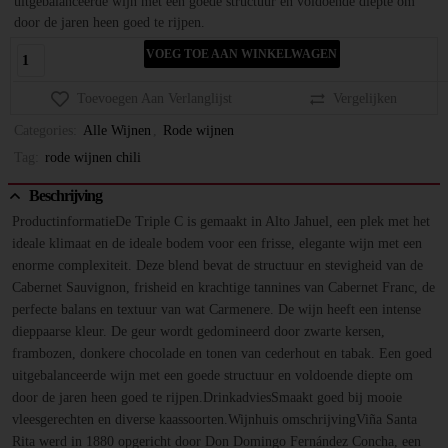
uitgebalanceerde wijn met een goede structuur en voldoende diepte om
door de jaren heen goed te rijpen.
VOEG TOE AAN WINKELWAGEN
Toevoegen Aan Verlanglijst
Vergelijken
Categories:
Alle Wijnen
,
Rode wijnen
Tag:
rode wijnen chili
Beschrijving
ProductinformatieDe Triple C is gemaakt in Alto Jahuel, een plek met het
ideale klimaat en de ideale bodem voor een frisse, elegante wijn met een
enorme complexiteit. Deze blend bevat de structuur en stevigheid van de
Cabernet Sauvignon, frisheid en krachtige tannines van Cabernet Franc, de
perfecte balans en textuur van wat Carmenere. De wijn heeft een intense
dieppaarse kleur. De geur wordt gedomineerd door zwarte kersen,
frambozen, donkere chocolade en tonen van cederhout en tabak. Een goed
uitgebalanceerde wijn met een goede structuur en voldoende diepte om
door de jaren heen goed te rijpen.DrinkadviesSmaakt goed bij mooie
vleesgerechten en diverse kaassoorten.Wijnhuis omschrijvingViña Santa
Rita werd in 1880 opgericht door Don Domingo Fernández Concha, een