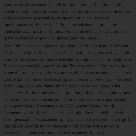
vooraanstaand zakenman en publieke figuur van die tijd. Don Domingo
bracht de beste Franse druivensoorten naar de rijke bodems van de Maipo-
vallei samen met gespecialiseerde apparatuur en een team van
topwijnmakers uit Frankrijk. Dit bracht technieken die tot dan toe
onbekend waren in Chili. Hierdoor veranderde de manier van wijn maken
in het land en het zorgde voor spectaculaire resultaten.
Met 3.980 hectare aan eigen wijngaarden in Chili en Argentinië, één van
de grootste wijnbedrijven ter wereld. Doordat deze wijngaarden verspreid
zijn over de bekende en minder bekende wijnregio’s van Chili, biedt Santa
Rita een zeer veelzijdig portfolio aan Chileense wijnen. Van instapwijn tot
icoonwijn, door de expertise van de verschillende teams met elk een eigen
hoofdwijnmaker, biedt het bedrijf op alle niveaus de beste prijs – kwaliteit
verhouding. Kwaliteit, duurzaamheid en innovatie staan hoog in het
vaandel waarbij het produceren van premium Cabernet Sauvignon wijnen
een speerpunt is de komende jaren.VinificatieElk ras word apart geplukt
en en gevinifieerd. Fermentatie bij 26-28 graden Celcius. Van de
Carmenere wordt bij 5% de hele tros gebruikt. De uiteindelijke blend
wordt gemaakt na zes maanden rijping in vaten. De gekozen blend rijpt 12
maanden in dezelfde houten vaten en wordt daarna overgestoken in
roestvrijstalen tanks voor nog eens drie maanden rijping voor