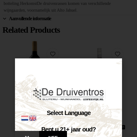
botteling.HerkomstDe druivenrassen komen van verschillende
wijngaarden, voornamelijk uit Alto Jahuel.
Aanvullende informatie
Related Products
Castelnuovo Merlot-Corvina...
Castelnuovo Pinot...
€
7,25
€
7,25
Select Language
Op voorraad
Op voorraad
VOEG TOE AAN WINKELWAGEN
VOEG TOE AAN WINKELWAGEN
Bent u 21+ jaar oud?