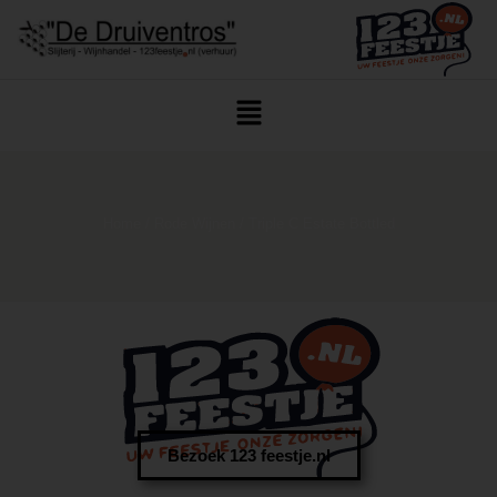
Home
/
Rode Wijnen
/ Triple C Estate Bottled
Bezoek 123 feestje.nl