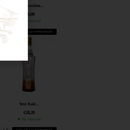
Pastis Bastidon...
€
16,80
Op voorraad
VOEG TOE AAN WINKELWAGEN
Yeni Raki...
€
28,20
Op voorraad
VOEG TOE AAN WINKELWAGEN