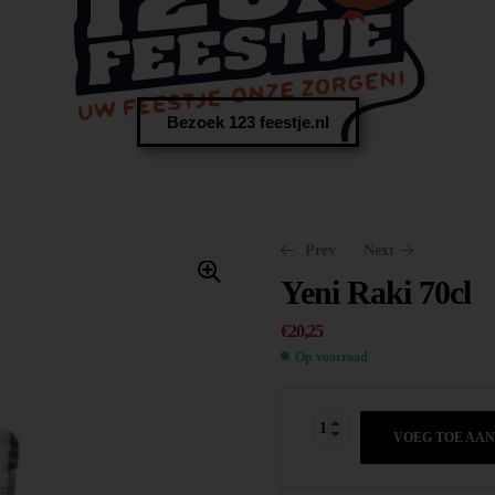
Bezoek 123 feestje.nl
Prev
Next
Yeni Raki 70cl
€
20,25
Op voorraad
€
€
15,50
11,40
VOEG TOE AA