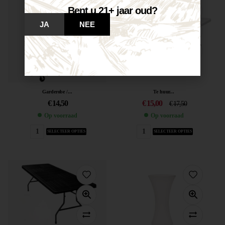
Bent u 21+ jaar oud?
JA
NEE
Garderobe /...
Te huur...
€
14,50
€
15,00
€
17,50
Op voorraad
Op voorraad
SELECTEER OPTIES
SELECTEER OPTIES