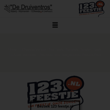
Home
/
123feestje/Verhuur
/
Sta Tafels, Bartafels, Stoelen, Tafels
En Ander Meubulair
/ Zitkussen Voor Steigerhouten Barkruk/bank
Bezoek 123 feestje.nl