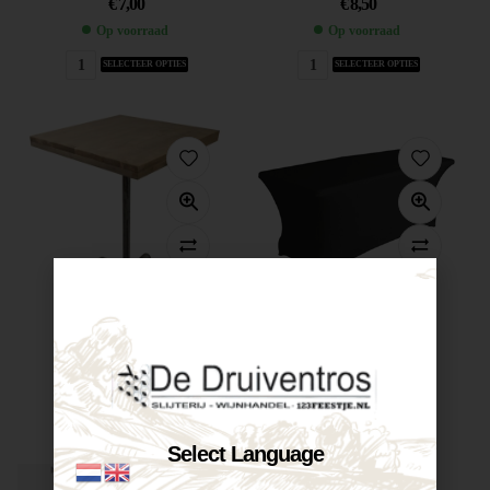
€
7,00
€
8,50
Op voorraad
Op voorraad
SELECTEER OPTIES
SELECTEER OPTIES
Te huur...
Te huur...
€
12,50
€
12,50
Op voorraad
Op voorraad
SELECTEER OPTIES
SELECTEER OPTIES
Select Language
-14%