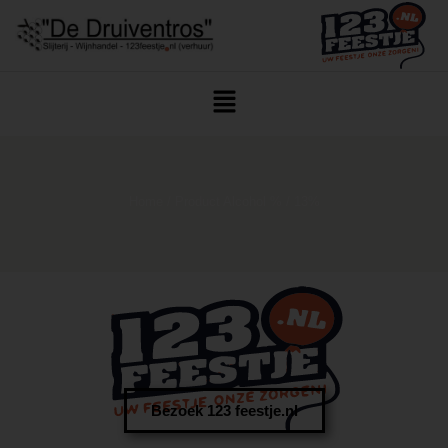
Home
/ Product Alcohol % / 13%
Bezoek 123 feestje.nl