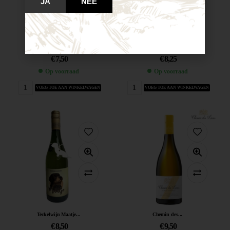
JA
NEE
XR Petite...
Villa Trendi...
€
7,50
€
8,25
Op voorraad
Op voorraad
VOEG TOE AAN WINKELWAGEN
VOEG TOE AAN WINKELWAGEN
Teckelwijn Maatje...
Chemin des...
€
8,50
€
9,50