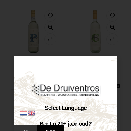
Castelnuovo Pinot...
Castelnuovo Chardonnay...
€
7,25
€
7,25
Op voorraad
Op voorraad
VOEG TOE AAN WINKELWAGEN
VOEG TOE AAN WINKELWAGEN
Select Language
Bent u 21+ jaar oud?