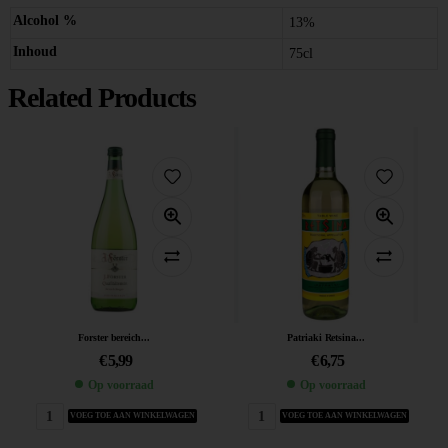
Alcohol %
13%
Inhoud
75cl
Related Products
Forster bereich...
Patriaki Retsina...
€
5,99
€
6,75
Op voorraad
Op voorraad
VOEG TOE AAN WINKELWAGEN
VOEG TOE AAN WINKELWAGEN