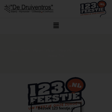
Home
/
Drank
/
Wijnen
/
Wijnen
/
Witte Wijn
/ José Galo Verdejo
Rueda 75cl
Bezoek 123 feestje.nl