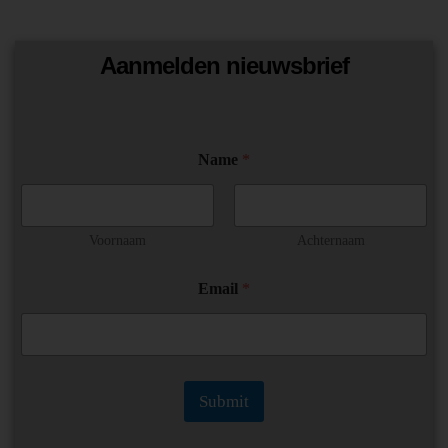
Aanmelden nieuwsbrief
Name
*
Voornaam
Achternaam
*
Email
*
N
a
m
e
*
Submit