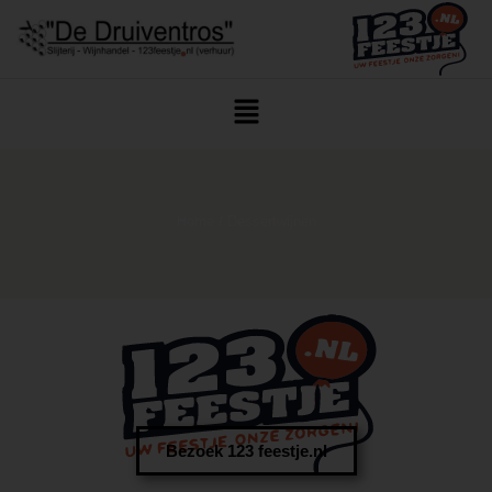
Home
/ Dessertwijnen
Bezoek 123 feestje.nl