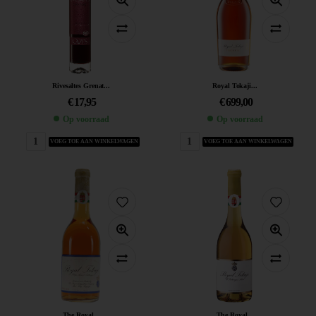
Rivesaltes Grenat...
Royal Tokaji...
€
17,95
€
699,00
Op voorraad
Op voorraad
VOEG TOE AAN WINKELWAGEN
VOEG TOE AAN WINKELWAGEN
The Royal...
The Royal...