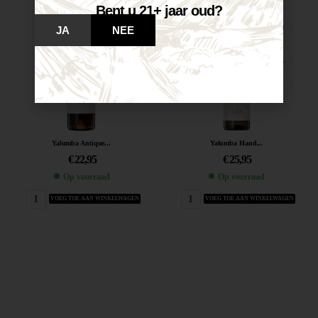
Bent u 21+ jaar oud?
JA
NEE
Yalumba Antique...
Yalumba Hand...
€
22,95
€
25,95
Op voorraad
Op voorraad
VOEG TOE AAN WINKELWAGEN
VOEG TOE AAN WINKELWAGEN