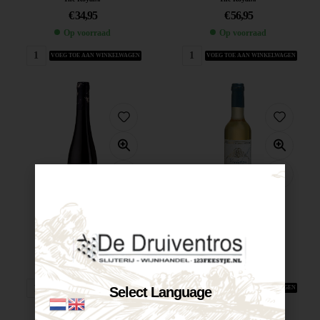
€
34,95
€
56,95
Op voorraad
Op voorraad
VOEG TOE AAN WINKELWAGEN
VOEG TOE AAN WINKELWAGEN
The Royal...
Vendanges d’Autrefois...
€
17,45
€
11,95
Op voorraad
Op voorraad
Select Language
VOEG TOE AAN WINKELWAGEN
VOEG TOE AAN WINKELWAGEN