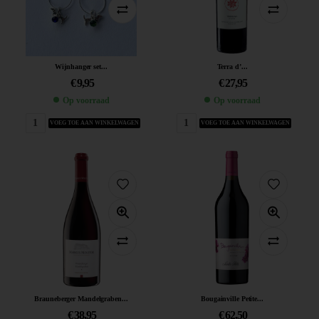
Wijnhanger set...
Terra d’...
€
9,95
€
27,95
Op voorraad
Op voorraad
VOEG TOE AAN WINKELWAGEN
VOEG TOE AAN WINKELWAGEN
Brauneberger Mandelgraben...
Bougainville Petite...
€
38,95
€
62,50