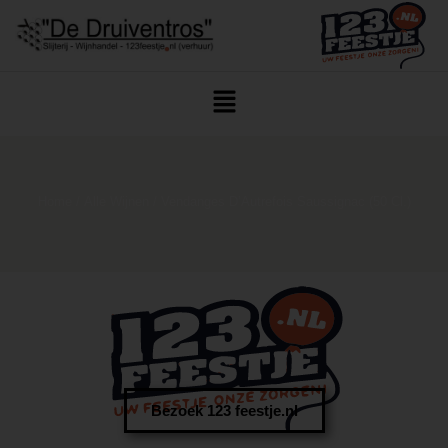
Home
/
Alle Wijnen
/ Vendanges D’Autrefois Saussignac (50 Cl.)
Bezoek 123 feestje.nl