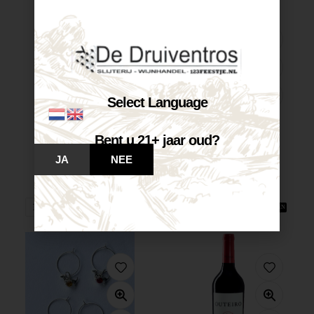
Select Language
Bent u 21+ jaar oud?
Castelnuovo Pinot...
Castelnuovo Chardonnay...
JA
NEE
€
7,25
€
7,25
Op voorraad
Op voorraad
VOEG TOE AAN WINKELWAGEN
VOEG TOE AAN WINKELWAGEN