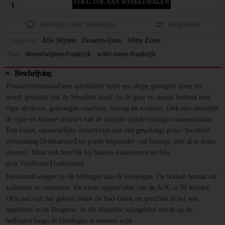
VOEG TOE AAN WINKELWAGEN
Toevoegen Aan Verlanglijst
Vergelijken
Categories:
Alle Wijnen
,
Dessertwijnen
,
Witte Zoete
Tags:
dessertwijnen-frankrijk
,
witte-zoete-frankrijk
Beschrijving
ProductinformatieDeze specialiteit heeft een diepe goudgele kleur en
wordt gemaakt van de Sémillon druif. In de geur en smaak herkent men
rijpe abrikoos, gedroogde vruchten, honing en rozijnen. Ook zijn duidelijk
de rijke en intense aroma’s van de botrytis (edele rotting) waarneembaar.
Een fraaie, opmerkelijke dessertwijn met een geweldige prijs / kwaliteit
verhouding.DrinkadviesEen goede begeleider van fruitige, niet al te zoete
desserts. Maar ook heerlijk bij blauwe kaassoorten en foie
gras.VinificatieTraditioneel.
HerkomstGelegen op de hellingen aan de Dordogne. De bodem bestaat uit
kalksteen en vuursteen. De totale oppervlakte van de AOC is 50 hectare.
Officieel valt het gebied onder de Sud-Ouest en specifiek is het een
appellatie in de Bergerac. In dit klassieke wijngebied wordt op de
hellingen langs de Dordogne al eeuwen wijn