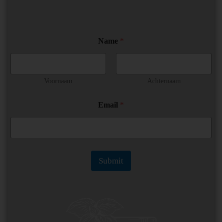
*
Name
*
*
E
m
a
i
Voornaam
Achternaam
l
Email
*
Submit