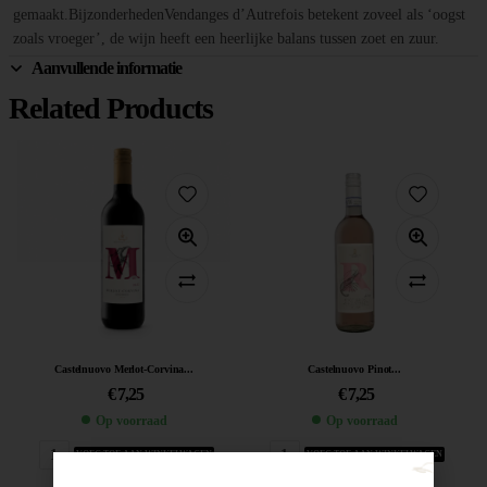
gemaakt.BijzonderhedenVendanges d’Autrefois betekent zoveel als ‘oogst
zoals vroeger’, de wijn heeft een heerlijke balans tussen zoet en zuur.
Aanvullende informatie
Related Products
Castelnuovo Merlot-Corvina...
Castelnuovo Pinot...
€
7,25
€
7,25
Op voorraad
Op voorraad
VOEG TOE AAN WINKELWAGEN
VOEG TOE AAN WINKELWAGEN