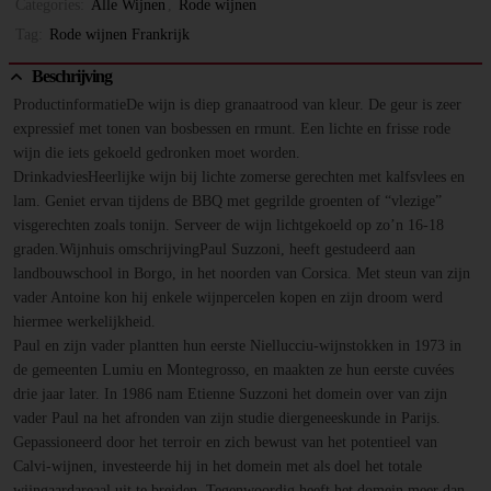
Categories:
Alle Wijnen
,
Rode wijnen
Tag:
Rode wijnen Frankrijk
Beschrijving
ProductinformatieDe wijn is diep granaatrood van kleur. De geur is zeer
expressief met tonen van bosbessen en rmunt. Een lichte en frisse rode
wijn die iets gekoeld gedronken moet worden.
DrinkadviesHeerlijke wijn bij lichte zomerse gerechten met kalfsvlees en
lam. Geniet ervan tijdens de BBQ met gegrilde groenten of “vlezige”
visgerechten zoals tonijn. Serveer de wijn lichtgekoeld op zo’n 16-18
graden.Wijnhuis omschrijvingPaul Suzzoni, heeft gestudeerd aan
landbouwschool in Borgo, in het noorden van Corsica. Met steun van zijn
vader Antoine kon hij enkele wijnpercelen kopen en zijn droom werd
hiermee werkelijkheid.
Paul en zijn vader plantten hun eerste Niellucciu-wijnstokken in 1973 in
de gemeenten Lumiu en Montegrosso, en maakten ze hun eerste cuvées
drie jaar later. In 1986 nam Etienne Suzzoni het domein over van zijn
vader Paul na het afronden van zijn studie diergeneeskunde in Parijs.
Gepassioneerd door het terroir en zich bewust van het potentieel van
Calvi-wijnen, investeerde hij in het domein met als doel het totale
wijngaardareaal uit te breiden. Tegenwoordig heeft het domein meer dan