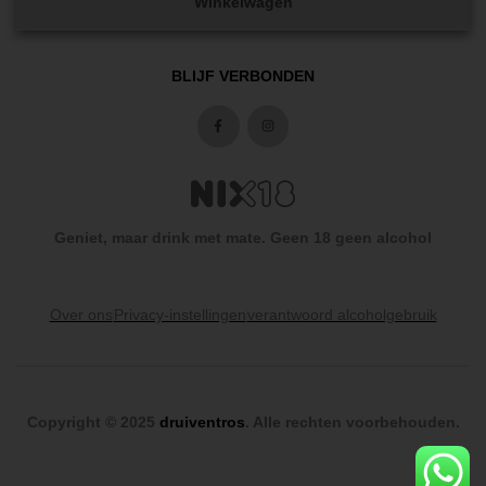
Winkelwagen
BLIJF VERBONDEN
Geniet, maar drink met mate. Geen 18 geen alcohol
Over ons
Privacy-instellingen
verantwoord alcoholgebruik
Copyright © 2025
druiventros
. Alle rechten voorbehouden.