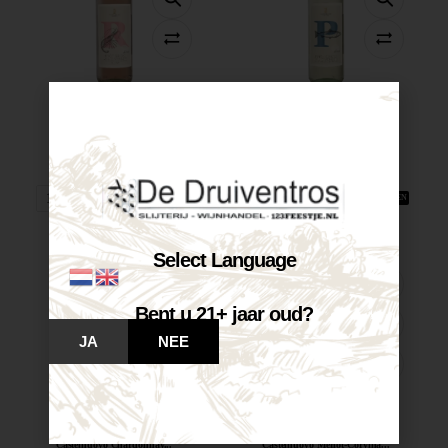
Castelnuovo Pinot...
Castelnuovo Pinot...
€
7,25
€
7,25
Op voorraad
Op voorraad
VOEG TOE AAN WINKELWAGEN
VOEG TOE AAN WINKELWAGEN
Select Language
Bent u 21+ jaar oud?
JA
NEE
Castelnuovo Chardonnay...
Castelnuovo Merlot-Corvina...