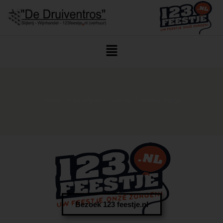
Home
/
Rode Wijnen
/ Culombu Tribbiera Rouge
Bezoek 123 feestje.nl