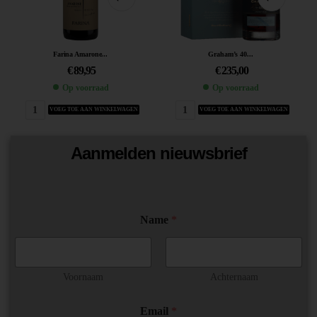
Farina Amarone...
Graham’s 40...
€
89,95
€
235,00
Op voorraad
Op voorraad
VOEG TOE AAN WINKELWAGEN
VOEG TOE AAN WINKELWAGEN
Aanmelden nieuwsbrief
E
Name
*
m
a
i
l
*
Voornaam
Achternaam
*
Email
*