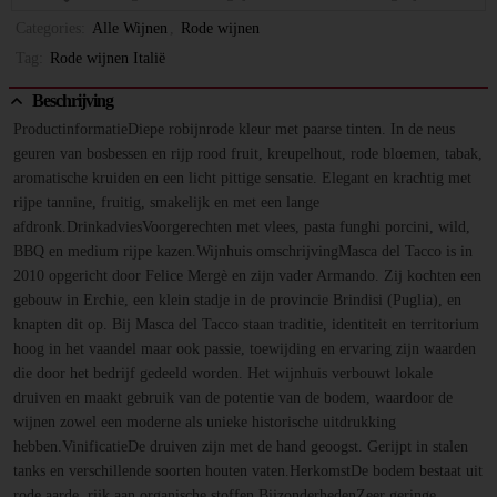
Categories:
Alle Wijnen
,
Rode wijnen
Tag:
Rode wijnen Italië
Beschrijving
ProductinformatieDiepe robijnrode kleur met paarse tinten. In de neus
geuren van bosbessen en rijp rood fruit, kreupelhout, rode bloemen, tabak,
aromatische kruiden en een licht pittige sensatie. Elegant en krachtig met
rijpe tannine, fruitig, smakelijk en met een lange
afdronk.DrinkadviesVoorgerechten met vlees, pasta funghi porcini, wild,
BBQ en medium rijpe kazen.Wijnhuis omschrijvingMasca del Tacco is in
2010 opgericht door Felice Mergè en zijn vader Armando. Zij kochten een
gebouw in Erchie, een klein stadje in de provincie Brindisi (Puglia), en
knapten dit op. Bij Masca del Tacco staan traditie, identiteit en territorium
hoog in het vaandel maar ook passie, toewijding en ervaring zijn waarden
die door het bedrijf gedeeld worden. Het wijnhuis verbouwt lokale
druiven en maakt gebruik van de potentie van de bodem, waardoor de
wijnen zowel een moderne als unieke historische uitdrukking
hebben.VinificatieDe druiven zijn met de hand geoogst. Gerijpt in stalen
tanks en verschillende soorten houten vaten.HerkomstDe bodem bestaat uit
rode aarde, rijk aan organische stoffen.BijzonderhedenZeer geringe