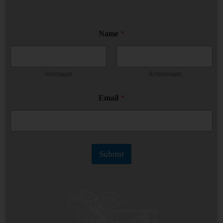
*
Name
*
E
m
a
i
l
Voornaam
Achternaam
*
Email
*
Submit