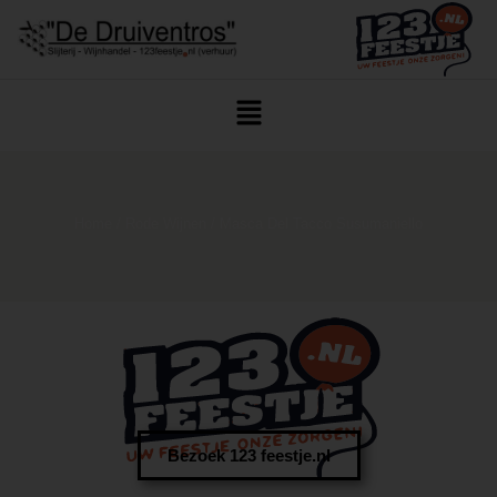
Home
/
Rode Wijnen
/ Masca Del Tacco Susumaniello
Bezoek 123 feestje.nl