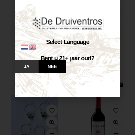
Select Language
Bent u 21+ jaar oud?
Castelnuovo Pinot...
Castelnuovo Chardonnay...
JA
NEE
€
7,25
€
7,25
Op voorraad
Op voorraad
VOEG TOE AAN WINKELWAGEN
VOEG TOE AAN WINKELWAGEN