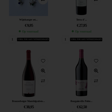
Wijnhanger set...
Terra d’...
€
9,95
€
27,95
Op voorraad
Op voorraad
VOEG TOE AAN WINKELWAGEN
VOEG TOE AAN WINKELWAGEN
Brauneberger Mandelgraben...
Bougainville Petite...
€
38,95
€
62,50