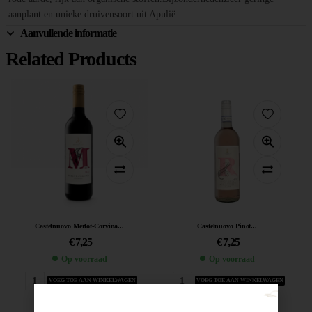
aanplant en unieke druivensoort uit Apulië.
Aanvullende informatie
Related Products
Castelnuovo Merlot-Corvina...
Castelnuovo Pinot...
€
7,25
€
7,25
Op voorraad
Op voorraad
VOEG TOE AAN WINKELWAGEN
VOEG TOE AAN WINKELWAGEN