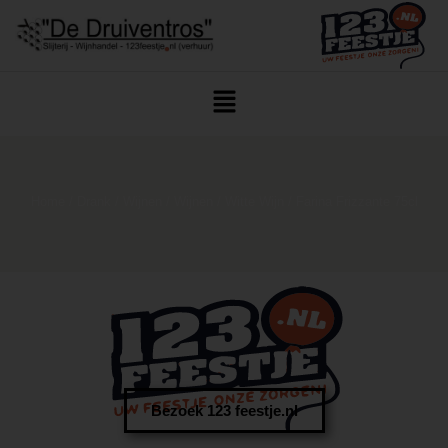
Home
/
Drank
/
Wijnen
/
Wijnen
/
Witte Wijn
/ Farina Frizzante 75cl
Bezoek 123 feestje.nl