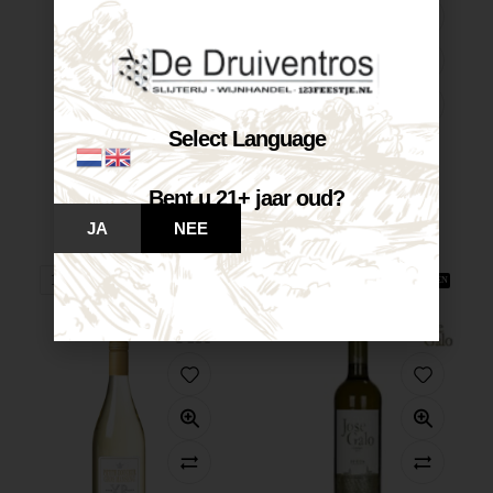
Select Language
Bent u 21+ jaar oud?
Castelnuovo Pinot...
Castelnuovo Chardonnay...
€
7,25
€
7,25
JA
NEE
Op voorraad
Op voorraad
VOEG TOE AAN WINKELWAGEN
VOEG TOE AAN WINKELWAGEN