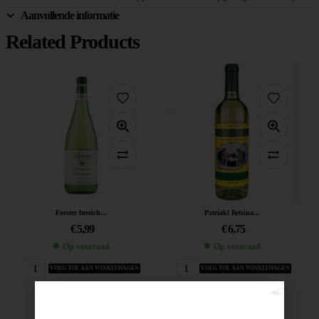
Aanvullende informatie
Related Products
Forster bereich...
Patriaki Retsina...
€
5,99
€
6,75
Op voorraad
Op voorraad
VOEG TOE AAN WINKELWAGEN
VOEG TOE AAN WINKELWAGEN