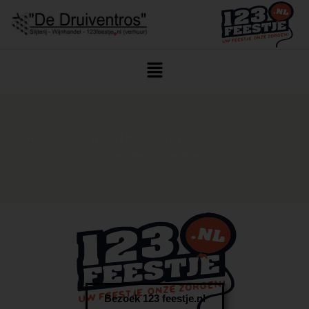
Home
/
Drank
/
Wijnen
/
Mousserend Wijnen
/ Langlois Crémant
De Loire Brut Réserve
Bezoek 123 feestje.nl