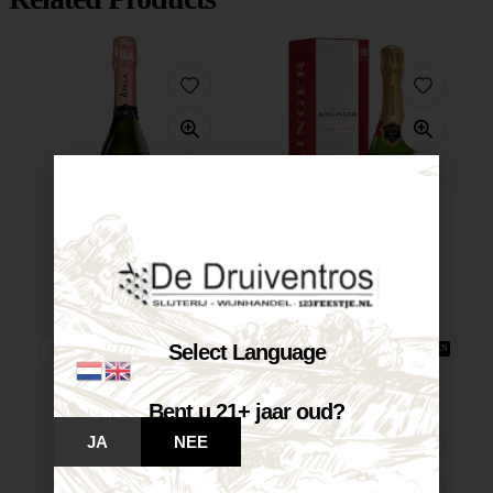
Ayala Rosé...
Bollinger Special...
€
39,95
€
41,95
Op voorraad
Op voorraad
Select Language
VOEG TOE AAN WINKELWAGEN
VOEG TOE AAN WINKELWAGEN
Bent u 21+ jaar oud?
JA
NEE