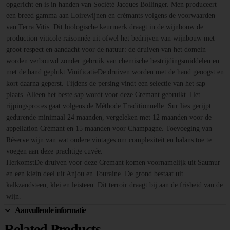
opgericht en is in handen van Société Jacques Bollinger. Men produceert
een breed gamma aan Loirewijnen en crémants volgens de voorwaarden
van Terra Vitis. Dit biologische keurmerk draagt in de wijnbouw de
production viticole raisonnée uit ofwel het bedrijven van wijnbouw met
groot respect en aandacht voor de natuur: de druiven van het domein
worden verbouwd zonder gebruik van chemische bestrijdingsmiddelen en
met de hand geplukt.VinificatieDe druiven worden met de hand geoogst en
kort daarna geperst. Tijdens de persing vindt een selectie van het sap
plaats. Alleen het beste sap wordt voor deze Cremant gebruikt. Het
rijpingsproces gaat volgens de Méthode Traditionnelle. Sur lies gerijpt
gedurende minimaal 24 maanden, vergeleken met 12 maanden voor de
appellation Crémant en 15 maanden voor Champagne. Toevoeging van
Réserve wijn van wat oudere vintages om complexiteit en balans toe te
voegen aan deze prachtige cuvée.
HerkomstDe druiven voor deze Cremant komen voornamelijk uit Saumur
en een klein deel uit Anjou en Touraine. De grond bestaat uit
kalkzandsteen, klei en leisteen. Dit terroir draagt bij aan de frisheid van de
wijn.
Aanvullende informatie
Related Products