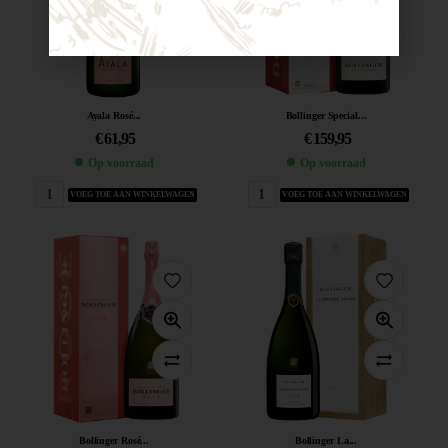
Ayala Rosé...
Bollinger Special...
€
61,95
€
159,95
Op voorraad
Op voorraad
VOEG TOE AAN WINKELWAGEN
VOEG TOE AAN WINKELWAGEN
Bollinger Rosé...
Bollinger La...