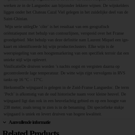
werken ze in de Languedoc aan bijzonder lekkere wijnen. De wijnkelders
liggen onder het Chateau Cazal Viel gelegen in het zuidelijke deel van de
Saint-Chinian.
Wijn serie uitlegDe ‘côte’ is het resultaat van een geografisch
oriëntatiepunt met behulp van contourlijnen, verspreid over het Franse
grondgebied. Met behulp van deze definitie nam Laurent Miquel een ign-
kaart en identificeerde hij wijn productieclusters. Elke wijn is de
weerspiegeling van een hoogtemarkering van een specifiek terroir dat een
unieke stijl wijn oplevert.
VinificatieDe druiven worden ’s nachts oogst en vergisten daarna op
gecontroleerde lage temperatuur. De witte wijn rijpt vervolgens in RVS
tanks op 16 °C – 17°C.
HerkomstDe wijngaard is gelegen in de Zuid-Franse Languedoc. De term
‘Pech’ is afkomstig van de oud historische naam voor kleine heuvel. De
wijngaard ligt dan ook in een heuvelachtig gebied en op een hoogte van
238 meter, zoals terug te zien is in de benaming. Dit speciefieke stukje
wijngaard is uniek en levert druiven van hogere kwaliteit.
Aanvullende informatie
Related Products