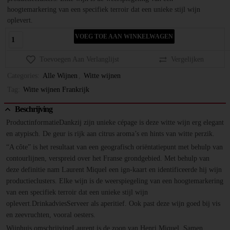
hoogtemarkering van een specifiek terroir dat een unieke stijl wijn
oplevert.
VOEG TOE AAN WINKELWAGEN
Toevoegen Aan Verlanglijst
Vergelijken
Categories:
Alle Wijnen
,
Witte wijnen
Tag:
Witte wijnen Frankrijk
Beschrijving
ProductinformatieDankzij zijn unieke cépage is deze witte wijn erg elegant
en atypisch. De geur is rijk aan citrus aroma’s en hints van witte perzik.
“A côte” is het resultaat van een geografisch oriëntatiepunt met behulp van
contourlijnen, verspreid over het Franse grondgebied. Met behulp van
deze definitie nam Laurent Miquel een ign-kaart en identificeerde hij wijn
productieclusters. Elke wijn is de weerspiegeling van een hoogtemarkering
van een specifiek terroir dat een unieke stijl wijn
oplevert.DrinkadviesServeer als aperitief. Ook past deze wijn goed bij vis
en zeevruchten, vooral oesters.
Wijnhuis omschrijvingLaurent is de zoon van Henri Miquel. Samen