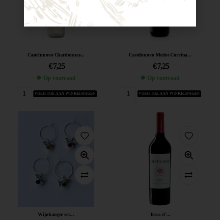
Castelnuovo Chardonnay...
Castelnuovo Merlot-Corvina...
€
7,25
€
7,25
Op voorraad
Op voorraad
VOEG TOE AAN WINKELWAGEN
VOEG TOE AAN WINKELWAGEN
Wijnhanger set...
Terra d’...