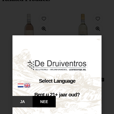
Castelnuovo Pinot...
Castelnuovo Pinot...
€
7,25
€
7,25
Op voorraad
Op voorraad
Select Language
VOEG TOE AAN WINKELWAGEN
VOEG TOE AAN WINKELWAGEN
Bent u 21+ jaar oud?
JA
NEE