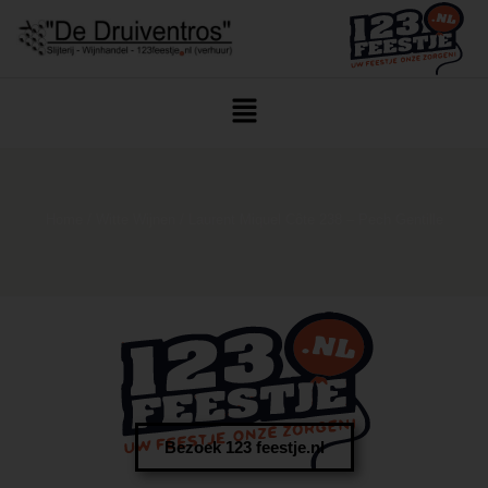
Home
/
Witte Wijnen
/ Laurent Miquel Côte 238 – Pech Gentille
Bezoek 123 feestje.nl