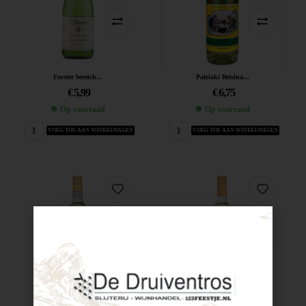
Forster bereich...
Patriaki Retsina...
€
5,99
€
6,75
Op voorraad
Op voorraad
VOEG TOE AAN WINKELWAGEN
VOEG TOE AAN WINKELWAGEN
Castelnuovo Pinot...
Castelnuovo Chardonnay...