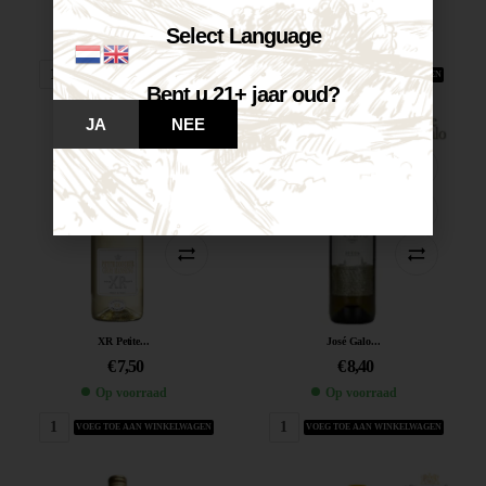
€
7,25
€
7,25
Select Language
Op voorraad
Op voorraad
VOEG TOE AAN WINKELWAGEN
VOEG TOE AAN WINKELWAGEN
Bent u 21+ jaar oud?
JA
NEE
XR Petite...
José Galo...
€
7,50
€
8,40
Op voorraad
Op voorraad
VOEG TOE AAN WINKELWAGEN
VOEG TOE AAN WINKELWAGEN