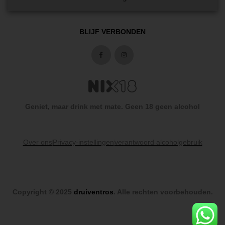
BLIJF VERBONDEN
Geniet, maar drink met mate. Geen 18 geen alcohol
Over ons
Privacy-instellingen
verantwoord alcoholgebruik
Copyright © 2025
druiventros
. Alle rechten voorbehouden.