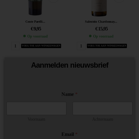
Conte Parelli...
Salentein Chardonnay...
€
9,95
€
15,95
Op voorraad
Op voorraad
VOEG TOE AAN WINKELWAGEN
VOEG TOE AAN WINKELWAGEN
Aanmelden nieuwsbrief
N
Name
*
a
m
e
E
m
Voornaam
Achternaam
a
i
Email
*
l