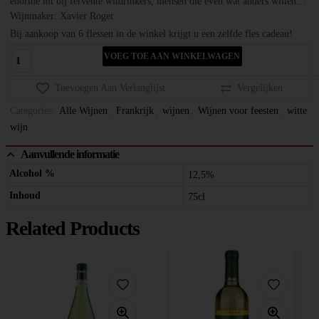
enorme hit bij fervente witdrinkers, mensen die even wat anders willen…
Wijnmaker: Xavier Roger
Bij aankoop van 6 flessen in de winkel krijgt u een zelfde fles cadeau!
VOEG TOE AAN WINKELWAGEN
Toevoegen Aan Verlanglijst
Vergelijken
Categories:
Alle Wijnen
,
Frankrijk
,
wijnen
,
Wijnen voor feesten
,
witte
wijn
Aanvullende informatie
Alcohol %
12,5%
Inhoud
75cl
Related Products