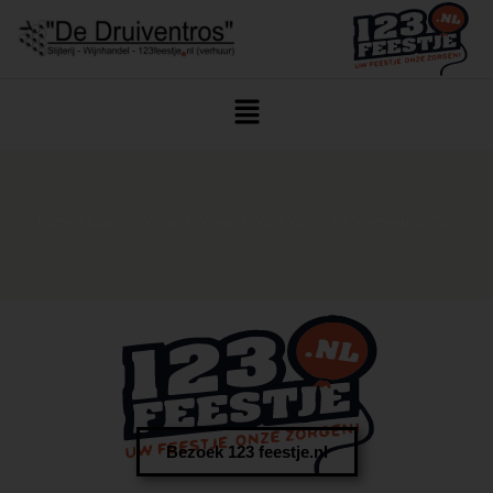
Home
/
Drank
/
Wijnen
/
Wijnen
/
Witte Wijn
/ XR Vermentino 75cl
Bezoek 123 feestje.nl