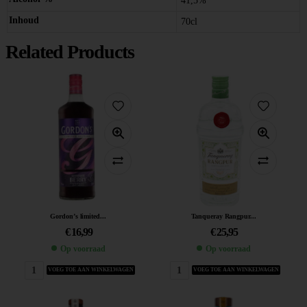
41,5%
Inhoud
70cl
Related Products
Gordon’s limited...
Tanqueray Rangpur...
€
16,99
€
25,95
Op voorraad
Op voorraad
VOEG TOE AAN WINKELWAGEN
VOEG TOE AAN WINKELWAGEN