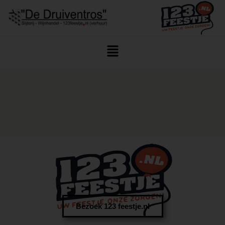
Home
/
Drank
/
Sterke Drank
/
Gin
/ Mombasa Club Gin 70cl
Bezoek 123 feestje.nl