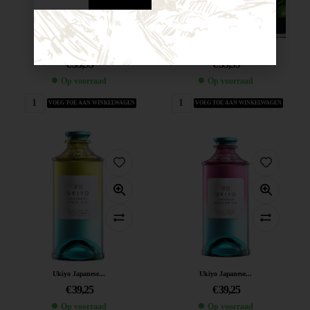
Still Gin...
Bredase Blue...
€
33,95
€
35,99
Op voorraad
Op voorraad
VOEG TOE AAN WINKELWAGEN
VOEG TOE AAN WINKELWAGEN
Ukiyo Japanese...
Ukiyo Japanese...
€
39,25
€
39,25
Op voorraad
Op voorraad