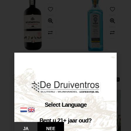
Normindia Gin...
Bombay Sapphire...
€
26,65
€
32,60
Op voorraad
Op voorraad
VOEG TOE AAN WINKELWAGEN
VOEG TOE AAN WINKELWAGEN
Select Language
Bent u 21+ jaar oud?
JA
NEE