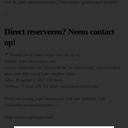
voor de juiste aansluitmaterialen. Geen zorgen, gewoon goed geregeld.
—
Direct reserveren? Neem contact
op!
Bezoek ons of neem contact met ons op via:
Website: www.Druiventros.com
Locatie: Onderdeel van Slijterij Breda “de Druiventros”, een vertrouwd
adres voor alles wat je feest compleet maakt.
Adres: Hoogeind 6, 4817 EM Breda
Telefoon / E-mail: 076 521 0026 / info@druiventros.com
Wacht niet te lang, want biertaps zijn vaak snel verhuurd in de
weekenden en zomermaanden! —
Klaar voor een geslaagd feest?