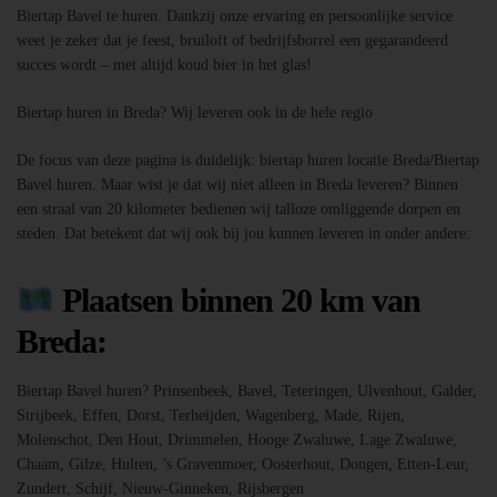
Biertap Bavel te huren. Dankzij onze ervaring en persoonlijke service
weet je zeker dat je feest, bruiloft of bedrijfsborrel een gegarandeerd
succes wordt – met altijd koud bier in het glas!
Biertap huren in Breda? Wij leveren ook in de hele regio
De focus van deze pagina is duidelijk: biertap huren locatie Breda/Biertap
Bavel huren. Maar wist je dat wij niet alleen in Breda leveren? Binnen
een straal van 20 kilometer bedienen wij talloze omliggende dorpen en
steden. Dat betekent dat wij ook bij jou kunnen leveren in onder andere:
Plaatsen binnen 20 km van
Breda:
Biertap Bavel huren? Prinsenbeek, Bavel, Teteringen, Ulvenhout, Galder,
Strijbeek, Effen, Dorst, Terheijden, Wagenberg, Made, Rijen,
Molenschot, Den Hout, Drimmelen, Hooge Zwaluwe, Lage Zwaluwe,
Chaam, Gilze, Hulten, ’s Gravenmoer, Oosterhout, Dongen, Etten-Leur,
Zundert, Schijf, Nieuw-Ginneken, Rijsbergen