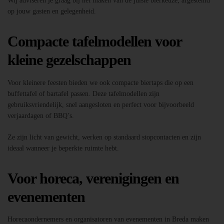
Wij adviseren je graag bij het maken van de juiste bierkeuze, afgestemd
op jouw gasten en gelegenheid.
Compacte tafelmodellen voor
kleine gezelschappen
Voor kleinere feesten bieden we ook compacte biertaps die op een
buffettafel of bartafel passen. Deze tafelmodellen zijn
gebruiksvriendelijk, snel aangesloten en perfect voor bijvoorbeeld
verjaardagen of BBQ’s.
Ze zijn licht van gewicht, werken op standaard stopcontacten en zijn
ideaal wanneer je beperkte ruimte hebt.
Voor horeca, verenigingen en
evenementen
Horecaondernemers en organisatoren van evenementen in Breda maken