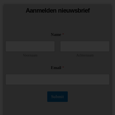
Aanmelden nieuwsbrief
N
Name
*
a
m
e
E
m
Voornaam
Achternaam
a
i
Email
*
l
*
Submit