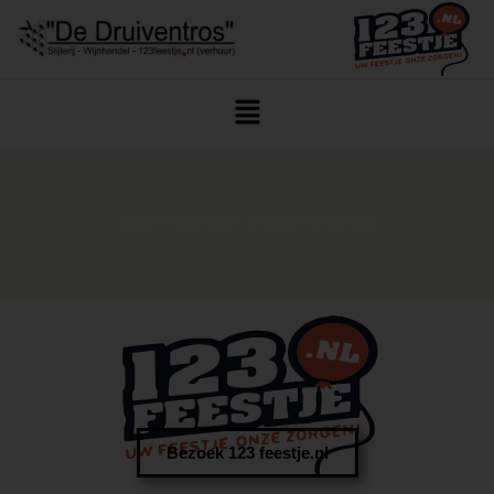
Home
/ Cava Laten Bezorgen Ulvenhout
Bezoek 123 feestje.nl