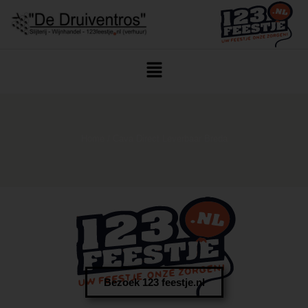
Home
/ Cava Direct Leverbaar Breda
Bezoek 123 feestje.nl