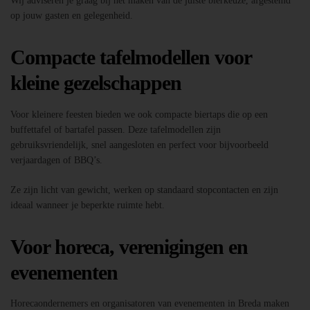
Wij adviseren je graag bij het maken van de juiste bierkeuze, afgestemd
op jouw gasten en gelegenheid.
Compacte tafelmodellen voor
kleine gezelschappen
Voor kleinere feesten bieden we ook compacte biertaps die op een
buffettafel of bartafel passen. Deze tafelmodellen zijn
gebruiksvriendelijk, snel aangesloten en perfect voor bijvoorbeeld
verjaardagen of BBQ’s.
Ze zijn licht van gewicht, werken op standaard stopcontacten en zijn
ideaal wanneer je beperkte ruimte hebt.
Voor horeca, verenigingen en
evenementen
Horecaondernemers en organisatoren van evenementen in Breda maken