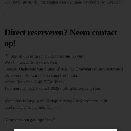
voor de juiste aansluitmaterialen. Geen zorgen, gewoon goed geregeld.
—
Direct reserveren? Neem contact
op!
Bezoek ons of neem contact met ons op via:
Website: www.Druiventros.com
Locatie: Onderdeel van Slijterij Breda “de Druiventros”, een vertrouwd
adres voor alles wat je feest compleet maakt.
Adres: Hoogeind 6, 4817 EM Breda
Telefoon / E-mail: 076 521 0026 / info@druiventros.com
Wacht niet te lang, want biertaps zijn vaak snel verhuurd in de
weekenden en zomermaanden! —
Klaar voor een geslaagd feest?