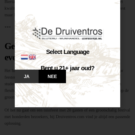
Biertap huren locatie Breda – snel geregeld via Druiventros.com, met
kwaliteit en service van Slijterij Breda “de Druiventros”. Laat het feest
maar komen!
***
Geschikt voor elk type feest of
Select Language
evenement
Bent u 21+ jaar oud?
Het huren van een biertap in locatie Breda is niet alleen geschikt voor
JA
NEE
feesten thuis, maar ook voor bedrijfsevenementen, buurtfeesten,
studentenfeestjes en verenigingsactiviteiten. Dankzij de mobiliteit en
flexibiliteit van onze tapinstallaties kunnen we moeiteloos inspelen op de
grootte en aard van elk evenement.
Of het nu gaat om een tuinfeest met 20 gasten of een grootschalig festival
met honderden bezoekers, bij Druiventros.com vind je altijd een passende
oplossing.