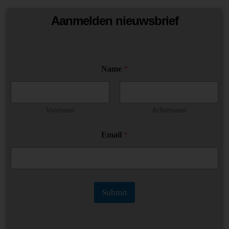
Aanmelden nieuwsbrief
Name
*
Voornaam
Achternaam
N
Email
*
a
m
e
E
m
a
Submit
i
l
*