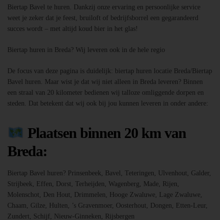
Biertap Bavel te huren. Dankzij onze ervaring en persoonlijke service
weet je zeker dat je feest, bruiloft of bedrijfsborrel een gegarandeerd
succes wordt – met altijd koud bier in het glas!
Biertap huren in Breda? Wij leveren ook in de hele regio
De focus van deze pagina is duidelijk: biertap huren locatie Breda/Biertap
Bavel huren. Maar wist je dat wij niet alleen in Breda leveren? Binnen
een straal van 20 kilometer bedienen wij talloze omliggende dorpen en
steden. Dat betekent dat wij ook bij jou kunnen leveren in onder andere:
Plaatsen binnen 20 km van
Breda:
Biertap Bavel huren? Prinsenbeek, Bavel, Teteringen, Ulvenhout, Galder,
Strijbeek, Effen, Dorst, Terheijden, Wagenberg, Made, Rijen,
Molenschot, Den Hout, Drimmelen, Hooge Zwaluwe, Lage Zwaluwe,
Chaam, Gilze, Hulten, ’s Gravenmoer, Oosterhout, Dongen, Etten-Leur,
Zundert, Schijf, Nieuw-Ginneken, Rijsbergen