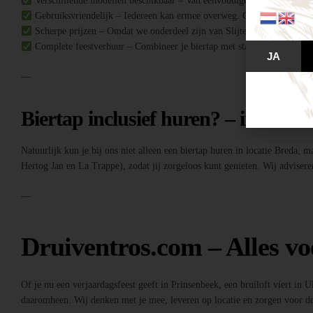
Verschillende modellen beschikbaar – Van eenvoudige biertaps tot comple
Gebruiksvriendelijk – Iedereen kan ermee overweg. Geen ervaring no
Scherpe prijzen – Omdat we onderdeel zijn van Slijterij Breda “de Druiv
Complete feestverhuur – Combineer je biertap met statafels, buffettafe
JA
—
Biertap inclusief huren? – inclusief
Natuurlijk kun je bij ons niet alleen een biertap huren in locatie Breda, 
Hertog Jan en La Trappe), zodat jij zorgeloos kunt genieten. Wij adviseren
—
Druiventros.com – Alles vo
Of je nu een verjaardagsfeest geeft in Prinsenbeek, een bruiloft viert in 
daaromheen. Wij denken met je mee, leveren op locatie en zorgen voor de