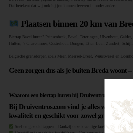
Dat betekent dat wij ook bij jou kunnen leveren in onder andere:
Plaatsen binnen 20 km van Bre
Biertap Bavel huren? Prinsenbeek, Bavel, Teteringen, Ulvenhout, Galde
Hulten, ’s Gravenmoer, Oosterhout, Dongen, Etten-Leur, Zundert, Schij
Belgische grensdorpen zoals Meer, Meersel-Dreef, Wuustwezel en Loenho
Geen zorgen dus als je buiten Breda woont –
—
Waarom een biertap huren bij Druiventros.com?
Bij Druiventros.com vind je alles wat je nodi
kwaliteit en geschikt voor zowel grote evene
Snel en gekoeld tappen – Dankzij onze krachtige koeltechniek heb je al