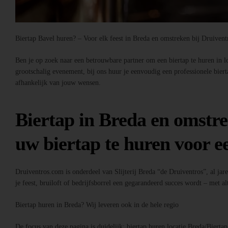
Biertap Bavel huren? – Voor elk feest in Breda en omstreken bij Druiven
Ben je op zoek naar een betrouwbare partner om een biertap te huren in loc
grootschalig evenement, bij ons huur je eenvoudig een professionele bier
afhankelijk van jouw wensen.
Biertap in Breda en omstre
uw biertap te huren voor ee
Druiventros.com is onderdeel van Slijterij Breda “de Druiventros”, al jar
je feest, bruiloft of bedrijfsborrel een gegarandeerd succes wordt – met alt
Biertap huren in Breda? Wij leveren ook in de hele regio
De focus van deze pagina is duidelijk: biertap huren locatie Breda/Bierta