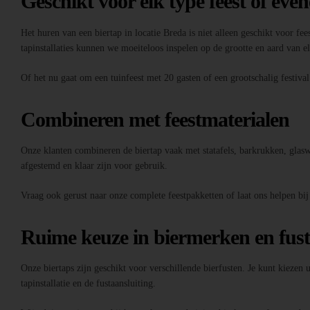
Geschikt voor elk type feest of eve
Het huren van een biertap in locatie Breda is niet alleen geschikt voor fee
tapinstallaties kunnen we moeiteloos inspelen op de grootte en aard van 
Of het nu gaat om een tuinfeest met 20 gasten of een grootschalig festiva
Combineren met feestmaterialen
Onze klanten combineren de biertap vaak met statafels, barkrukken, glaswer
afgestemd en klaar zijn voor gebruik.
Vraag ook gerust naar onze complete feestpakketten of laat ons helpen bij
Ruime keuze in biermerken en fus
Onze biertaps zijn geschikt voor verschillende bierfusten. Je kunt kiezen
tapinstallatie en de fustaansluiting.