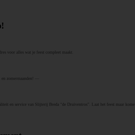
p!
res voor alles wat je feest compleet maakt.
den en zomermaanden! —
iteit en service van Slijterij Breda “de Druiventros”. Laat het feest maar kome