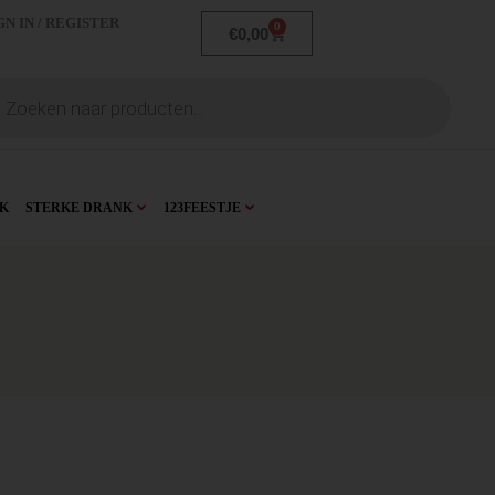
GN IN / REGISTER
0
€
0,00
K
STERKE DRANK
123FEESTJE