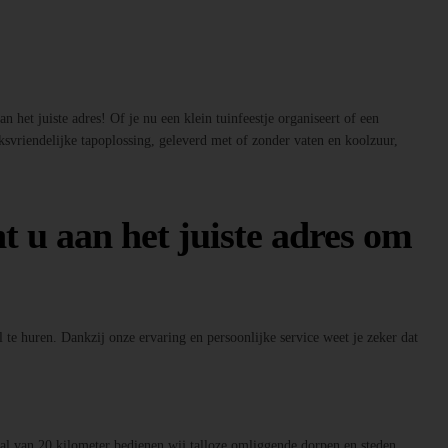
 het juiste adres! Of je nu een klein tuinfeestje organiseert of een
ksvriendelijke tapoplossing, geleverd met of zonder vaten en koolzuur,
t u aan het juiste adres om
 te huren. Dankzij onze ervaring en persoonlijke service weet je zeker dat
raal van 20 kilometer bedienen wij talloze omliggende dorpen en steden.