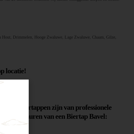
, Den Hout, Drimmelen, Hooge Zwaluwe, Lage Zwaluwe, Chaam, Gilze,
p locatie!
n. Onze biertappen zijn van professionele
n voor het huren van een Biertap Bavel: