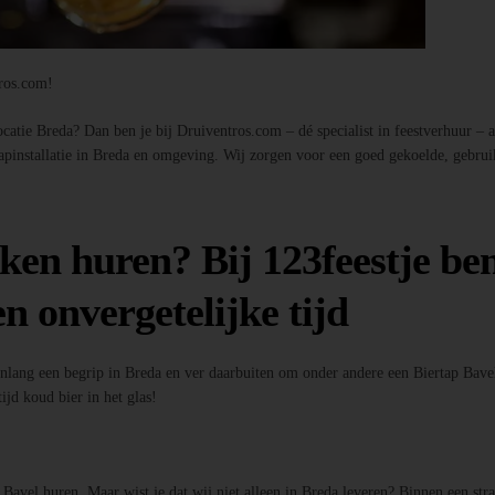
tros.com!
atie Breda? Dan ben je bij Druiventros.com – dé specialist in feestverhuur – aan
tapinstallatie in Breda en omgeving. Wij zorgen voor een goed gekoelde, gebrui
ken huren? Bij 123feestje ben
n onvergetelijke tijd
enlang een begrip in Breda en ver daarbuiten om onder andere een Biertap Bavel
ijd koud bier in het glas!
p Bavel huren. Maar wist je dat wij niet alleen in Breda leveren? Binnen een st