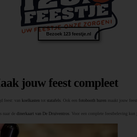
Bezoek 123 feestje.nl
aak jouw feest compleet
gd feest: van
koelkasten
tot
statafels
. Ook een
fotobooth huren
maakt jouw feest 
ns naar de
dinerkaart van De Druiventros
. Voor een complete feestbeleving kun 