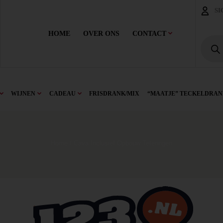
SI
HOME
OVER ONS
CONTACT
WIJNEN
CADEAU
FRISDRANK/MIX
“MAATJE” TECKELDRAN
Home
/ Cava Inclusief Opbouw Teteringen