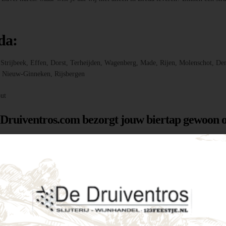
da:
r, Strijbeek, Effen, Dorst, Terheijden, Wagenberg, Made, Rijen, Molenschot
f, Nieuw-Ginneken, Rijsbergen
ut
 Druiventros.com bezorgt jouw biertap gewoon o
g hebt om jouw feest of evenement te laten slage
menten als intieme tuinfeestjes. Enkele voordele
tijd een perfect koud biertje binnen handbereik.