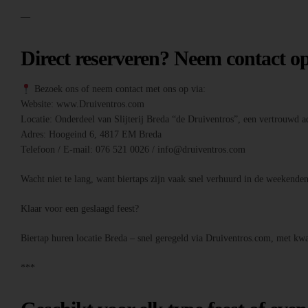
—
Direct reserveren? Neem contact o
Bezoek ons of neem contact met ons op via:
Website: www.Druiventros.com
Locatie: Onderdeel van Slijterij Breda “de Druiventros”, een vertrouwd ad
Adres: Hoogeind 6, 4817 EM Breda
Telefoon / E-mail: 076 521 0026 / info@druiventros.com
Wacht niet te lang, want biertaps zijn vaak snel verhuurd in de weeken
Klaar voor een geslaagd feest?
Biertap huren locatie Breda – snel geregeld via Druiventros.com, met kwal
***