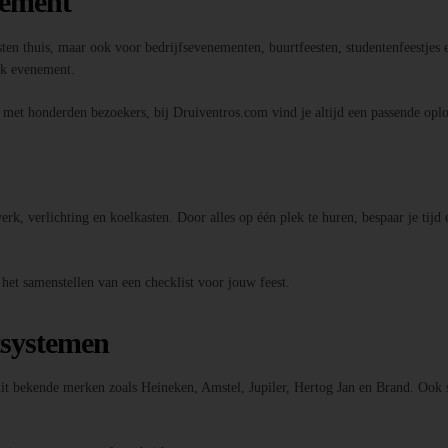
nement
sten thuis, maar ook voor bedrijfsevenementen, buurtfeesten, studentenfeestjes e
elk evenement.
l met honderden bezoekers, bij Druiventros.com vind je altijd een passende oplo
k, verlichting en koelkasten. Door alles op één plek te huren, bespaar je tijd 
 het samenstellen van een checklist voor jouw feest.
tsystemen
 uit bekende merken zoals Heineken, Amstel, Jupiler, Hertog Jan en Brand. Ook 