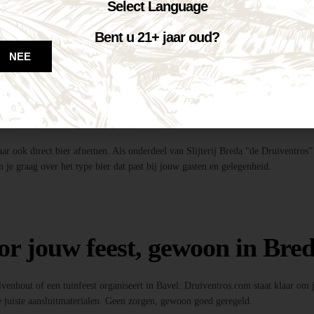
te tapinstallaties inclusief fusten, koolzuur en onderstel.
Select Language
dig!
entros”, profiteer je van de beste deal én topkwaliteit bier.
Bent u 21+ jaar oud?
ls, feestverlichting, photobooths en meer!
NEE
 bier?
maar ook direct bier afnemen. Als onderdeel van Slijterij Breda “de Druiventros”
 je graag over het type bier dat past bij jouw gasten en gelegenheid.
or jouw feest, gewoon in Bred
Ulvenhout of een tuinfeest organiseert in Bavel: Druiventros.com staat klaar om
 juiste aansluitmaterialen. Geen zorgen, gewoon goed geregeld.