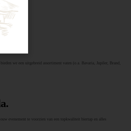
 bieden we een uitgebreid assortiment vaten (o.a. Bavaria, Jupiler, Brand,
a.
 jouw evenement te voorzien van een topkwaliteit biertap en alles