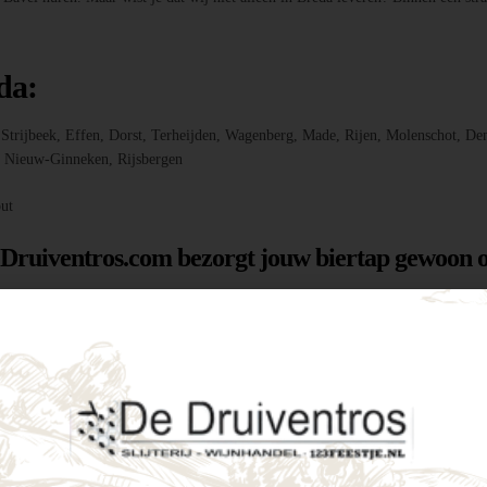
da:
r, Strijbeek, Effen, Dorst, Terheijden, Wagenberg, Made, Rijen, Molenschot
f, Nieuw-Ginneken, Rijsbergen
ut
 Druiventros.com bezorgt jouw biertap gewoon o
g hebt om jouw feest of evenement te laten slage
menten als intieme tuinfeestjes. Enkele voordele
tijd een perfect koud biertje binnen handbereik.