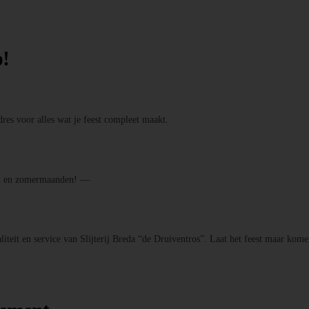
p!
res voor alles wat je feest compleet maakt.
den en zomermaanden! —
iteit en service van Slijterij Breda “de Druiventros”. Laat het feest maar kome