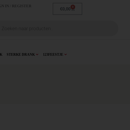
GN IN / REGISTER
0
€
0,00
K
STERKE DRANK
123FEESTJE