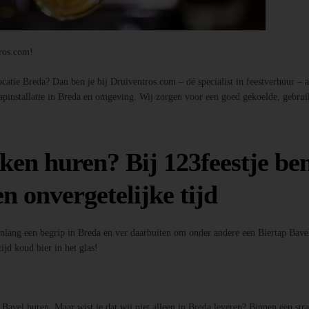
tros.com!
atie Breda? Dan ben je bij Druiventros.com – dé specialist in feestverhuur – aan
tapinstallatie in Breda en omgeving. Wij zorgen voor een goed gekoelde, gebrui
ken huren? Bij 123feestje ben
n onvergetelijke tijd
enlang een begrip in Breda en ver daarbuiten om onder andere een Biertap Bavel
ijd koud bier in het glas!
p Bavel huren. Maar wist je dat wij niet alleen in Breda leveren? Binnen een st