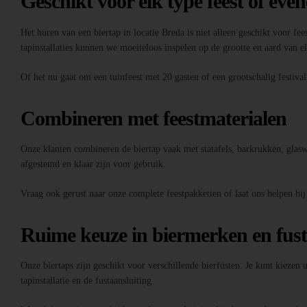
Geschikt voor elk type feest of eve
Het huren van een biertap in locatie Breda is niet alleen geschikt voor fee
tapinstallaties kunnen we moeiteloos inspelen op de grootte en aard van 
Of het nu gaat om een tuinfeest met 20 gasten of een grootschalig festiva
Combineren met feestmaterialen
Onze klanten combineren de biertap vaak met statafels, barkrukken, glaswer
afgestemd en klaar zijn voor gebruik.
Vraag ook gerust naar onze complete feestpakketten of laat ons helpen bij
Ruime keuze in biermerken en fus
Onze biertaps zijn geschikt voor verschillende bierfusten. Je kunt kiezen
tapinstallatie en de fustaansluiting.