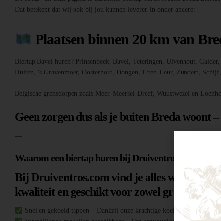
Dat betekent dat wij ook bij jou kunnen leveren in onder andere:
Plaatsen binnen 20 km van Bre
Biertap Bavel huren? Prinsenbeek, Bavel, Teteringen, Ulvenhout, Galde
Hulten, ’s Gravenmoer, Oosterhout, Dongen, Etten-Leur, Zundert, Schij
Belgische grensdorpen zoals Meer, Meersel-Dreef, Wuustwezel en Loenho
Geen zorgen dus als je buiten Breda woont –
—
Waarom een biertap huren bij Druiventros.com?
Bij Druiventros.com vind je alles wat je nodi
kwaliteit en geschikt voor zowel grote evene
Snel en gekoeld tappen – Dankzij onze krachtige koeltechniek heb je al