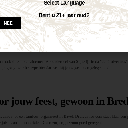
te tapinstallaties inclusief fusten, koolzuur en onderstel.
Select Language
dig!
entros”, profiteer je van de beste deal én topkwaliteit bier.
Bent u 21+ jaar oud?
ls, feestverlichting, photobooths en meer!
NEE
 bier?
maar ook direct bier afnemen. Als onderdeel van Slijterij Breda “de Druiventros”
 je graag over het type bier dat past bij jouw gasten en gelegenheid.
or jouw feest, gewoon in Bred
Ulvenhout of een tuinfeest organiseert in Bavel: Druiventros.com staat klaar om
 juiste aansluitmaterialen. Geen zorgen, gewoon goed geregeld.