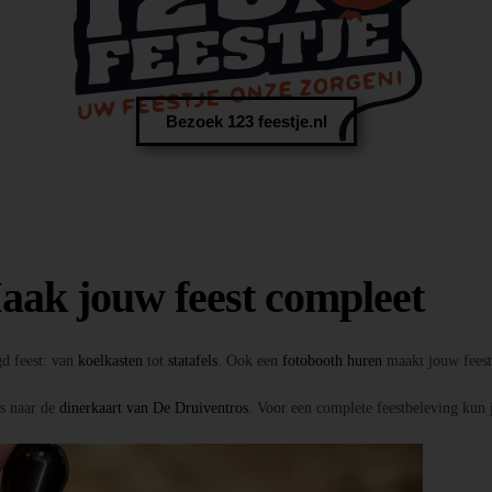
Bezoek 123 feestje.nl
aak jouw feest compleet
gd feest: van
koelkasten
tot
statafels
. Ook een
fotobooth huren
maakt jouw feest 
ns naar de
dinerkaart van De Druiventros
. Voor een complete feestbeleving kun 