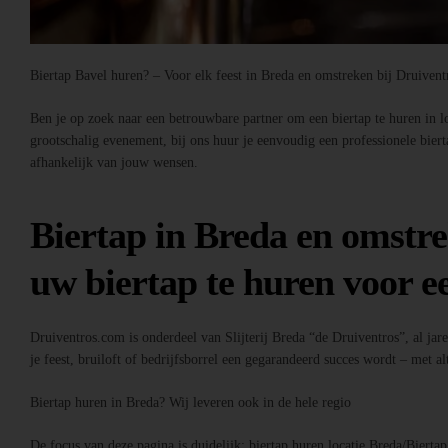
Biertap Bavel huren? – Voor elk feest in Breda en omstreken bij Druiven
Ben je op zoek naar een betrouwbare partner om een biertap te huren in loc
grootschalig evenement, bij ons huur je eenvoudig een professionele bier
afhankelijk van jouw wensen.
Biertap in Breda en omstre
uw biertap te huren voor ee
Druiventros.com is onderdeel van Slijterij Breda “de Druiventros”, al jar
je feest, bruiloft of bedrijfsborrel een gegarandeerd succes wordt – met alt
Biertap huren in Breda? Wij leveren ook in de hele regio
De focus van deze pagina is duidelijk: biertap huren locatie Breda/Bierta