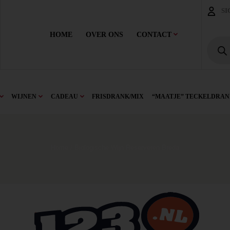
SI
HOME
OVER ONS
CONTACT
WIJNEN
CADEAU
FRISDRANK/MIX
“MAATJE” TECKELDRAN
Home
/ Biologische Wijn Reserveren Breda