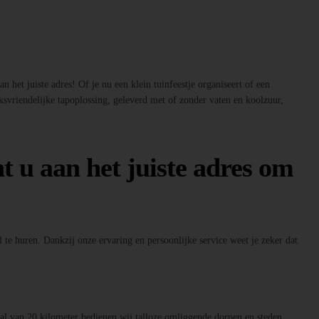
 het juiste adres! Of je nu een klein tuinfeestje organiseert of een
ksvriendelijke tapoplossing, geleverd met of zonder vaten en koolzuur,
t u aan het juiste adres om
 te huren. Dankzij onze ervaring en persoonlijke service weet je zeker dat
raal van 20 kilometer bedienen wij talloze omliggende dorpen en steden.