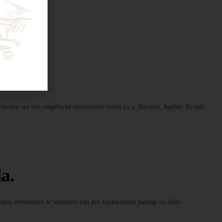
 bieden we een uitgebreid assortiment vaten (o.a. Bavaria, Jupiler, Brand,
a.
 jouw evenement te voorzien van een topkwaliteit biertap en alles