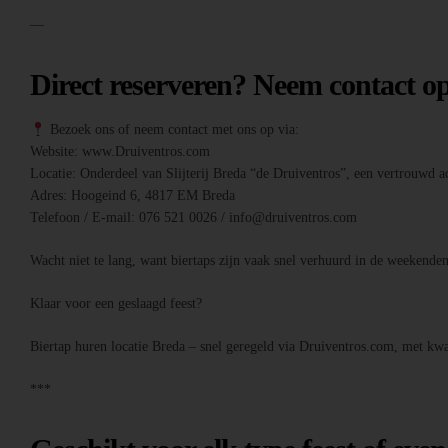
—
Direct reserveren? Neem contact o
Bezoek ons of neem contact met ons op via:
Website: www.Druiventros.com
Locatie: Onderdeel van Slijterij Breda “de Druiventros”, een vertrouwd ad
Adres: Hoogeind 6, 4817 EM Breda
Telefoon / E-mail: 076 521 0026 / info@druiventros.com
Wacht niet te lang, want biertaps zijn vaak snel verhuurd in de weeken
Klaar voor een geslaagd feest?
Biertap huren locatie Breda – snel geregeld via Druiventros.com, met kwal
***