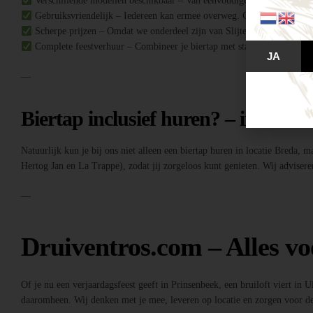
Verschillende modellen beschikbaar – Van eenvoudige biertaps tot comple
Gebruiksvriendelijk – Iedereen kan ermee overweg. Geen ervaring no
Scherpe prijzen – Omdat we onderdeel zijn van Slijterij Breda “de Druiv
Complete feestverhuur – Combineer je biertap met statafels, buffettafe
JA
—
Biertap inclusief huren? – inclusief
Natuurlijk kun je bij ons niet alleen een biertap huren in locatie Breda, 
Hertog Jan en La Trappe), zodat jij zorgeloos kunt genieten. Wij adviseren
—
Druiventros.com – Alles vo
Of je nu een verjaardagsfeest geeft in Prinsenbeek, een bruiloft viert in 
daaromheen. Wij denken met je mee, leveren op locatie en zorgen voor de