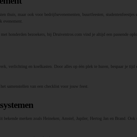
nement
sten thuis, maar ook voor bedrijfsevenementen, buurtfeesten, studentenfeestjes e
elk evenement.
l met honderden bezoekers, bij Druiventros.com vind je altijd een passende oplo
k, verlichting en koelkasten. Door alles op één plek te huren, bespaar je tijd 
 het samenstellen van een checklist voor jouw feest.
tsystemen
 uit bekende merken zoals Heineken, Amstel, Jupiler, Hertog Jan en Brand. Ook 