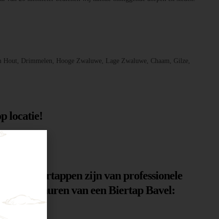
, Den Hout, Drimmelen, Hooge Zwaluwe, Lage Zwaluwe, Chaam, Gilze,
p locatie!
n. Onze biertappen zijn van professionele
n voor het huren van een Biertap Bavel: