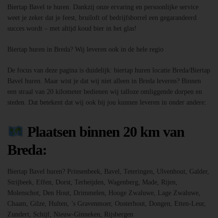
Biertap Bavel te huren. Dankzij onze ervaring en persoonlijke service
weet je zeker dat je feest, bruiloft of bedrijfsborrel een gegarandeerd
succes wordt – met altijd koud bier in het glas!
Biertap huren in Breda? Wij leveren ook in de hele regio
De focus van deze pagina is duidelijk: biertap huren locatie Breda/Biertap
Bavel huren. Maar wist je dat wij niet alleen in Breda leveren? Binnen
een straal van 20 kilometer bedienen wij talloze omliggende dorpen en
steden. Dat betekent dat wij ook bij jou kunnen leveren in onder andere:
Plaatsen binnen 20 km van
Breda:
Biertap Bavel huren? Prinsenbeek, Bavel, Teteringen, Ulvenhout, Galder,
Strijbeek, Effen, Dorst, Terheijden, Wagenberg, Made, Rijen,
Molenschot, Den Hout, Drimmelen, Hooge Zwaluwe, Lage Zwaluwe,
Chaam, Gilze, Hulten, ’s Gravenmoer, Oosterhout, Dongen, Etten-Leur,
Zundert, Schijf, Nieuw-Ginneken, Rijsbergen