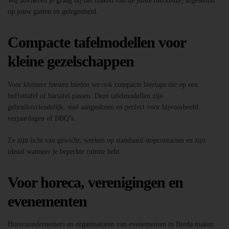
Wij adviseren je graag bij het maken van de juiste bierkeuze, afgestemd
op jouw gasten en gelegenheid.
Compacte tafelmodellen voor
kleine gezelschappen
Voor kleinere feesten bieden we ook compacte biertaps die op een
buffettafel of bartafel passen. Deze tafelmodellen zijn
gebruiksvriendelijk, snel aangesloten en perfect voor bijvoorbeeld
verjaardagen of BBQ’s.
Ze zijn licht van gewicht, werken op standaard stopcontacten en zijn
ideaal wanneer je beperkte ruimte hebt.
Voor horeca, verenigingen en
evenementen
Horecaondernemers en organisatoren van evenementen in Breda maken