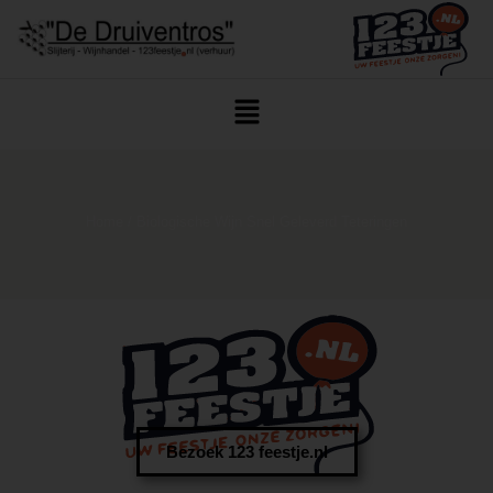
Home
/ Biologische Wijn Snel Geleverd Teteringen
Bezoek 123 feestje.nl