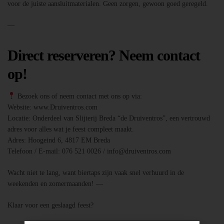
voor de juiste aansluitmaterialen. Geen zorgen, gewoon goed geregeld.
—
Direct reserveren? Neem contact
op!
Bezoek ons of neem contact met ons op via:
Website: www.Druiventros.com
Locatie: Onderdeel van Slijterij Breda “de Druiventros”, een vertrouwd
adres voor alles wat je feest compleet maakt.
Adres: Hoogeind 6, 4817 EM Breda
Telefoon / E-mail: 076 521 0026 / info@druiventros.com
Wacht niet te lang, want biertaps zijn vaak snel verhuurd in de
weekenden en zomermaanden! —
Klaar voor een geslaagd feest?