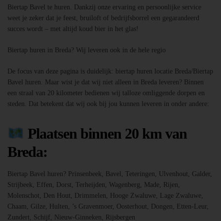
Biertap Bavel te huren. Dankzij onze ervaring en persoonlijke service
weet je zeker dat je feest, bruiloft of bedrijfsborrel een gegarandeerd
succes wordt – met altijd koud bier in het glas!
Biertap huren in Breda? Wij leveren ook in de hele regio
De focus van deze pagina is duidelijk: biertap huren locatie Breda/Biertap
Bavel huren. Maar wist je dat wij niet alleen in Breda leveren? Binnen
een straal van 20 kilometer bedienen wij talloze omliggende dorpen en
steden. Dat betekent dat wij ook bij jou kunnen leveren in onder andere:
Plaatsen binnen 20 km van
Breda:
Biertap Bavel huren? Prinsenbeek, Bavel, Teteringen, Ulvenhout, Galder,
Strijbeek, Effen, Dorst, Terheijden, Wagenberg, Made, Rijen,
Molenschot, Den Hout, Drimmelen, Hooge Zwaluwe, Lage Zwaluwe,
Chaam, Gilze, Hulten, ’s Gravenmoer, Oosterhout, Dongen, Etten-Leur,
Zundert, Schijf, Nieuw-Ginneken, Rijsbergen