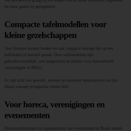
Wij adviseren je graag bij het maken van de juiste bierkeuze, afgestemd
op jouw gasten en gelegenheid.
Compacte tafelmodellen voor
kleine gezelschappen
Voor kleinere feesten bieden we ook compacte biertaps die op een
buffettafel of bartafel passen. Deze tafelmodellen zijn
gebruiksvriendelijk, snel aangesloten en perfect voor bijvoorbeeld
verjaardagen of BBQ’s.
Ze zijn licht van gewicht, werken op standaard stopcontacten en zijn
ideaal wanneer je beperkte ruimte hebt.
Voor horeca, verenigingen en
evenementen
Horecaondernemers en organisatoren van evenementen in Breda maken