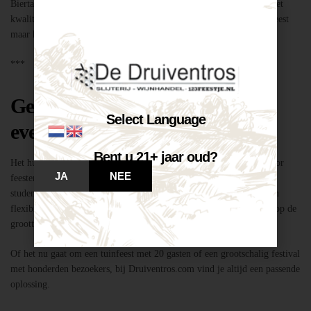
Biertap huren locatie Breda – snel geregeld via Druiventros.com, met
kwaliteit en service van Slijterij Breda “de Druiventros”. Laat het feest
maar komen!
***
Geschikt voor elk type feest of
Select Language
evenement
Bent u 21+ jaar oud?
Het huren van een biertap in locatie Breda is niet alleen geschikt voor
JA
NEE
feesten thuis, maar ook voor bedrijfsevenementen, buurtfeesten,
studentenfeestjes en verenigingsactiviteiten. Dankzij de mobiliteit en
flexibiliteit van onze tapinstallaties kunnen we moeiteloos inspelen op de
grootte en aard van elk evenement.
Of het nu gaat om een tuinfeest met 20 gasten of een grootschalig festival
met honderden bezoekers, bij Druiventros.com vind je altijd een passende
oplossing.