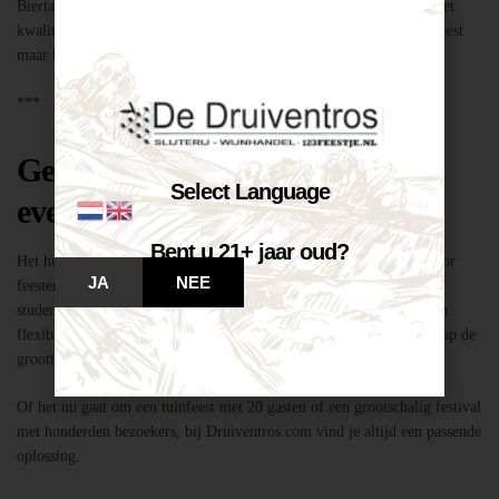
Biertap huren locatie Breda – snel geregeld via Druiventros.com, met
kwaliteit en service van Slijterij Breda “de Druiventros”. Laat het feest
maar komen!
***
Geschikt voor elk type feest of
Select Language
evenement
Bent u 21+ jaar oud?
Het huren van een biertap in locatie Breda is niet alleen geschikt voor
JA
NEE
feesten thuis, maar ook voor bedrijfsevenementen, buurtfeesten,
studentenfeestjes en verenigingsactiviteiten. Dankzij de mobiliteit en
flexibiliteit van onze tapinstallaties kunnen we moeiteloos inspelen op de
grootte en aard van elk evenement.
Of het nu gaat om een tuinfeest met 20 gasten of een grootschalig festival
met honderden bezoekers, bij Druiventros.com vind je altijd een passende
oplossing.