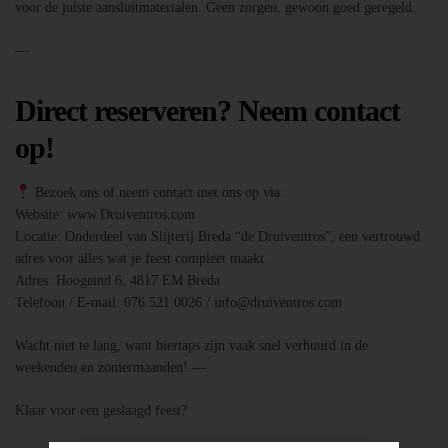
voor de juiste aansluitmaterialen. Geen zorgen, gewoon goed geregeld.
—
Direct reserveren? Neem contact
op!
Bezoek ons of neem contact met ons op via:
Website: www.Druiventros.com
Locatie: Onderdeel van Slijterij Breda “de Druiventros”, een vertrouwd
adres voor alles wat je feest compleet maakt.
Adres: Hoogeind 6, 4817 EM Breda
Telefoon / E-mail: 076 521 0026 / info@druiventros.com
Wacht niet te lang, want biertaps zijn vaak snel verhuurd in de
weekenden en zomermaanden! —
Klaar voor een geslaagd feest?