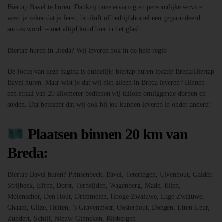
Biertap Bavel te huren. Dankzij onze ervaring en persoonlijke service
weet je zeker dat je feest, bruiloft of bedrijfsborrel een gegarandeerd
succes wordt – met altijd koud bier in het glas!
Biertap huren in Breda? Wij leveren ook in de hele regio
De focus van deze pagina is duidelijk: biertap huren locatie Breda/Biertap
Bavel huren. Maar wist je dat wij niet alleen in Breda leveren? Binnen
een straal van 20 kilometer bedienen wij talloze omliggende dorpen en
steden. Dat betekent dat wij ook bij jou kunnen leveren in onder andere:
Plaatsen binnen 20 km van
Breda:
Biertap Bavel huren? Prinsenbeek, Bavel, Teteringen, Ulvenhout, Galder,
Strijbeek, Effen, Dorst, Terheijden, Wagenberg, Made, Rijen,
Molenschot, Den Hout, Drimmelen, Hooge Zwaluwe, Lage Zwaluwe,
Chaam, Gilze, Hulten, ’s Gravenmoer, Oosterhout, Dongen, Etten-Leur,
Zundert, Schijf, Nieuw-Ginneken, Rijsbergen