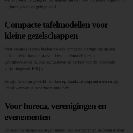
Wij adviseren je graag bij het maken van de juiste bierkeuze, afgestemd
op jouw gasten en gelegenheid.
Compacte tafelmodellen voor
kleine gezelschappen
Voor kleinere feesten bieden we ook compacte biertaps die op een
buffettafel of bartafel passen. Deze tafelmodellen zijn
gebruiksvriendelijk, snel aangesloten en perfect voor bijvoorbeeld
verjaardagen of BBQ’s.
Ze zijn licht van gewicht, werken op standaard stopcontacten en zijn
ideaal wanneer je beperkte ruimte hebt.
Voor horeca, verenigingen en
evenementen
Horecaondernemers en organisatoren van evenementen in Breda maken