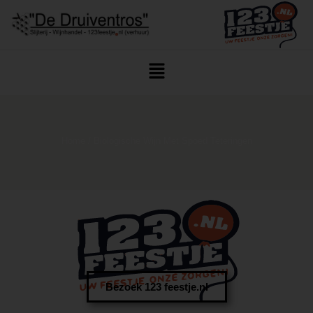
Home
/ Biologische Wijn Met Spoed Teteringen
Bezoek 123 feestje.nl