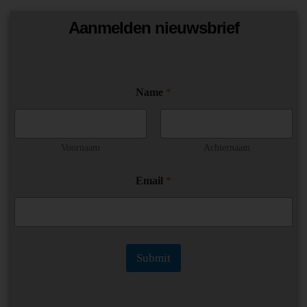
Aanmelden nieuwsbrief
Name
*
Voornaam
Achternaam
E
Email
*
m
a
i
l
N
a
Submit
m
e
E
m