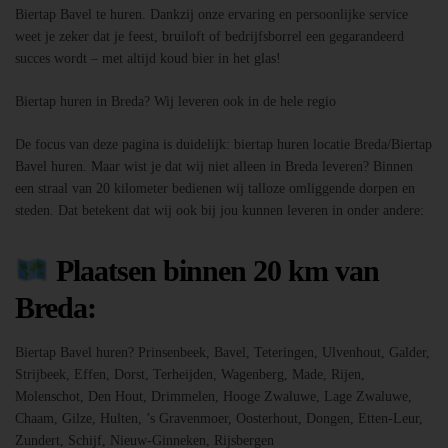
Biertap Bavel te huren. Dankzij onze ervaring en persoonlijke service
weet je zeker dat je feest, bruiloft of bedrijfsborrel een gegarandeerd
succes wordt – met altijd koud bier in het glas!
Biertap huren in Breda? Wij leveren ook in de hele regio
De focus van deze pagina is duidelijk: biertap huren locatie Breda/Biertap
Bavel huren. Maar wist je dat wij niet alleen in Breda leveren? Binnen
een straal van 20 kilometer bedienen wij talloze omliggende dorpen en
steden. Dat betekent dat wij ook bij jou kunnen leveren in onder andere:
Plaatsen binnen 20 km van
Breda:
Biertap Bavel huren? Prinsenbeek, Bavel, Teteringen, Ulvenhout, Galder,
Strijbeek, Effen, Dorst, Terheijden, Wagenberg, Made, Rijen,
Molenschot, Den Hout, Drimmelen, Hooge Zwaluwe, Lage Zwaluwe,
Chaam, Gilze, Hulten, ’s Gravenmoer, Oosterhout, Dongen, Etten-Leur,
Zundert, Schijf, Nieuw-Ginneken, Rijsbergen