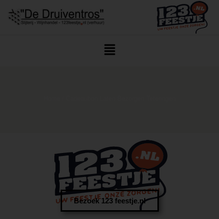
Home
/ Cadeaubon Laten Bezorgen Teteringen
Bezoek 123 feestje.nl