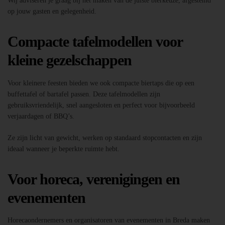
Wij adviseren je graag bij het maken van de juiste bierkeuze, afgestemd
op jouw gasten en gelegenheid.
Compacte tafelmodellen voor
kleine gezelschappen
Voor kleinere feesten bieden we ook compacte biertaps die op een
buffettafel of bartafel passen. Deze tafelmodellen zijn
gebruiksvriendelijk, snel aangesloten en perfect voor bijvoorbeeld
verjaardagen of BBQ’s.
Ze zijn licht van gewicht, werken op standaard stopcontacten en zijn
ideaal wanneer je beperkte ruimte hebt.
Voor horeca, verenigingen en
evenementen
Horecaondernemers en organisatoren van evenementen in Breda maken