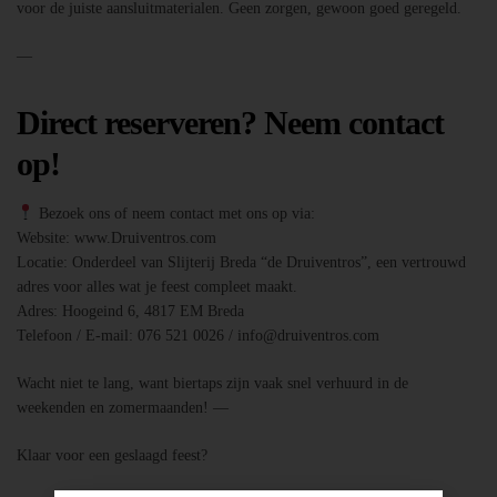
voor de juiste aansluitmaterialen. Geen zorgen, gewoon goed geregeld.
—
Direct reserveren? Neem contact
op!
Bezoek ons of neem contact met ons op via:
Website: www.Druiventros.com
Locatie: Onderdeel van Slijterij Breda “de Druiventros”, een vertrouwd
adres voor alles wat je feest compleet maakt.
Adres: Hoogeind 6, 4817 EM Breda
Telefoon / E-mail: 076 521 0026 / info@druiventros.com
Wacht niet te lang, want biertaps zijn vaak snel verhuurd in de
weekenden en zomermaanden! —
Klaar voor een geslaagd feest?