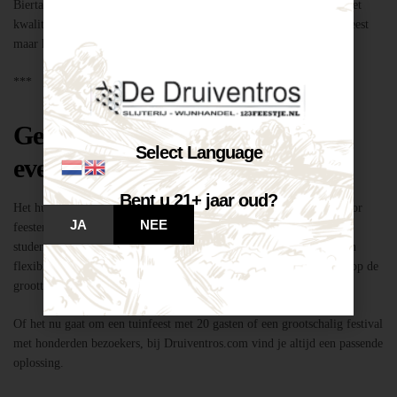
Biertap huren locatie Breda – snel geregeld via Druiventros.com, met
kwaliteit en service van Slijterij Breda “de Druiventros”. Laat het feest
maar komen!
***
Geschikt voor elk type feest of
Select Language
evenement
Bent u 21+ jaar oud?
Het huren van een biertap in locatie Breda is niet alleen geschikt voor
JA
NEE
feesten thuis, maar ook voor bedrijfsevenementen, buurtfeesten,
studentenfeestjes en verenigingsactiviteiten. Dankzij de mobiliteit en
flexibiliteit van onze tapinstallaties kunnen we moeiteloos inspelen op de
grootte en aard van elk evenement.
Of het nu gaat om een tuinfeest met 20 gasten of een grootschalig festival
met honderden bezoekers, bij Druiventros.com vind je altijd een passende
oplossing.